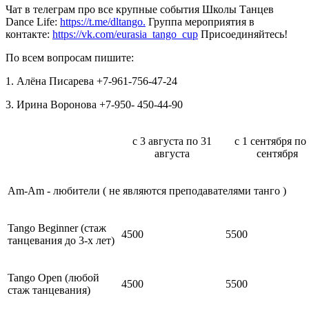
Чат в телеграм про все крупные события Школы Танцев
Dance Life:
https://t.me/dltango.
Группа мероприятия в
контакте:
https://vk.com/eurasia_tango_cup
Присоединяйтесь!
По всем вопросам пишите:
1. Алёна Писарева +7-961-756-47-24
3. Ирина Воронова +7-950- 450-44-90
с 3 августа по 31
с 1 сентября по
августа
сентября
Am-Am - любители ( не являются преподавателями танго )
Tango Beginner (стаж
4500
5500
танцевания до 3-х лет)
Tango Open (любой
4500
5500
стаж танцевания)