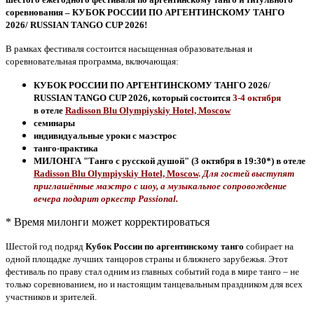
соревнования – КУБОК РОССИИ ПО АРГЕНТИНСКОМУ ТАНГО
2026/ RUSSIAN TANGO CUP 2026!
В рамках фестиваля состоится насыщенная образовательная и
соревновательная программа, включающая:
КУБОК РОССИИ ПО АРГЕНТИНСКОМУ ТАНГО 2026/
RUSSIAN TANGO CUP 2026, который состоится
3-4 октября
в
отеле
Radisson Blu Olympiyskiy Hotel, Moscow
семинары
индивидуальные уроки с маэстрос
танго-практика
МИЛОНГА "Танго с русской душой" (3 октября в 19:30*)
в
отеле
Radisson Blu Olympiyskiy Hotel, Moscow
.
Для гостей выступят
приглашённые маэстро с шоу, а музыкальное сопровождение
вечера подарит оркестр Passional.
* Время милонги может корректироваться
Шестой год подряд
Кубок России
по аргентинскому танго
собирает на
одной площадке лучших танцоров страны и ближнего зарубежья. Этот
фестиваль по праву стал одним из главных событий года в мире танго – не
только соревнованием, но и настоящим танцевальным праздником для всех
участников и зрителей.