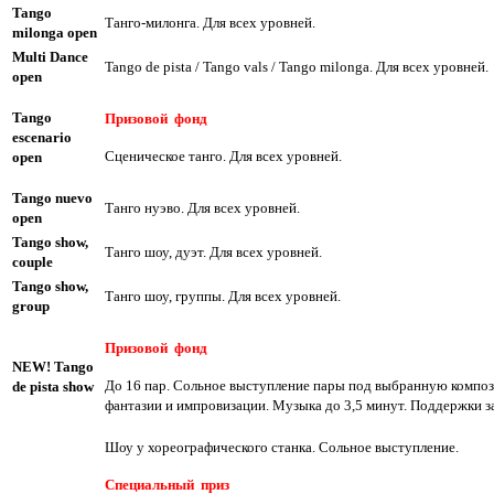
Tango
Танго-милонга. Для всех уровней.
milonga open
Multi Dance
Tango de pista / Tango vals / Tango milonga. Для всех уровней.
open
Tango
Призовой фонд
escenario
Сценическое танго. Для всех уровней.
open
Tango nuevo
Танго нуэво. Для всех уровней.
open
Tango show,
Танго шоу, дуэт. Для всех уровней.
couple
Tango show,
Танго шоу, группы. Для всех уровней.
group
Призовой фонд
NEW! Tango
До 16 пар. Сольное выступление пары под выбранную компози
de pista show
фантазии и импровизации. Музыка до 3,5 минут. Поддержки 
Шоу у хореографического станка. Сольное выступление.
Специальный
приз