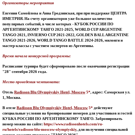
Организаторы мероприятия
Евгения Самойлова и Анна Гродзинская, при при поддержке ЦЕНТРА
ИМЕТРИЯ. На счету организаторов уже большое количество
популярных событий, в числе которых - КУБОК РОССИИ ПО
АРГЕНТИНСКОМУ ТАНГО 2021-2025
, WORLD CUP ARGENTINE
TANGO 2021, INVIERNO CUP 2021-2022, GOLDEN BALL ARGENTINE
TANGO 2021-2026, WORLD TANGO BATTLE 2024-2026, милонги и
мастер-классы с участием экспертов из Аргентины.
Время начала конкурсной программы:
Расписание турнира будет сформировано после окончания регистрации
"28" сентября 2026 года.
Место проведения чемпионата:
Отель
Radisson Blu Olympiyskiy Hotel, Moscow
5*
, адрес: Самарская ул.
1, Москва.
В отеле
Radisson Blu Olympiyskiy Hotel, Moscow
5*
действуют
специальные условия на бронирование номеров для участников и гостей
КУБКА РОССИИ ПО АРГЕНТИНСКОМУ ТАНГО. Забронировать
номер можно на сайте:
https://www.radissonhotels.com/ru-
ru/hotels/radisson-blu-moscow-olympiyskiy
, для получения специальной
скидки, укажите промокод "TANGO 2026".