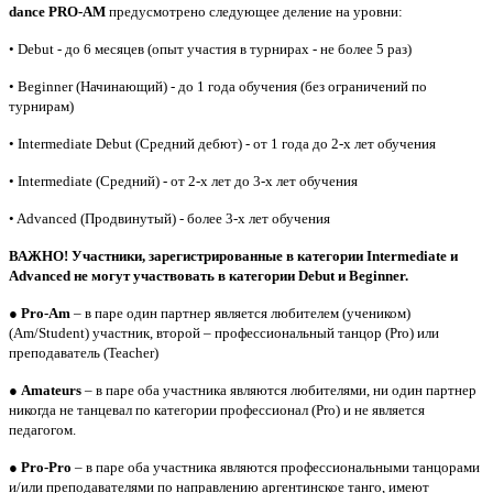
dance
PRO-AM
предусмотрено следующее деление на уровни:
• Debut - до 6 месяцев (опыт участия в турнирах - не более 5 раз)
• Beginner (Начинающий) - до 1 года обучения (без ограничений по
турнирам)
• Intermediate Debut (Средний дебют) - от 1 года до 2-х лет обучения
• Intermediate (Средний) - от 2-х лет до 3-х лет обучения
• Advanced (Продвинутый) - более 3-х лет обучения
ВАЖНО! Участники, зарегистрированные в категории Intermediate и
Advanced не могут участвовать в категории Debut
и Beginner
.
● Pro-Am
– в паре один партнер является любителем (учеником)
(Am/Student) участник, второй – профессиональный танцор (Pro) или
преподаватель (Teacher)
●
Amateurs
– в паре оба участника являются любителями, ни один партнер
никогда не танцевал по категории профессионал (Pro) и не является
педагогом.
●
Pro-Pro
– в паре оба участника являются профессиональными танцорами
и/или преподавателями по направлению аргентинское танго, имеют