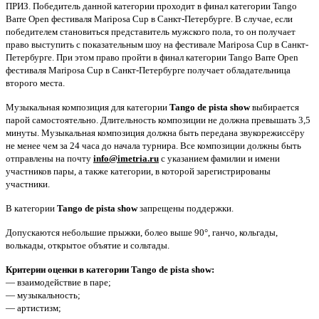
ПРИЗ.
Победитель данной категории проходит в финал категории Tango
Barre Open фестиваля Mariposa Cup в Санкт-Петербурге. В случае, если
победителем становиться представитель мужского пола, то он получает
право выступить с показательным шоу на фестивале Mariposa Cup в Санкт-
Петербурге. При этом право пройти в финал категории Tango Barre Open
фестиваля Mariposa Cup в Санкт-Петербурге получает обладательница
второго места.
Музыкальная композиция для категории
Tango de pista show
выбирается
парой самостоятельно. Длительность композиции не должна превышать 3,5
минуты. Музыкальная композиция должна быть передана звукорежиссёру
не менее чем за 24 часа до начала турнира. Все композиции должны быть
отправлены на почту
info@imetria.ru
с указанием фамилии и имени
участников пары, а также категории, в которой зарегистрированы
участники.
В категории
Tango de pista show
запрещены поддержки.
Допускаются небольшие прыжки, болео выше 90°, ганчо, кольгады,
волькады, открытое объятие и сольтады.
Критерии оценки в категории Tango de pista show:
— взаимодействие в паре;
— музыкальность;
— артистизм;