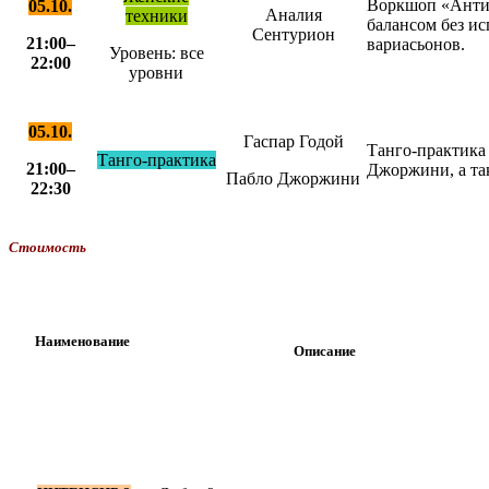
Воркшоп «Анти-
05.10.
Аналия
техники
балансом без ис
Сентурион
21:00–
вариасьонов.
Уровень:
все
22:00
уровни
05.10.
Гаспар Годой
Танго-практика
Танго-практика
21:00–
Джоржини, а та
Пабло Джоржини
22:30
Стоимость
Наименование
Описани