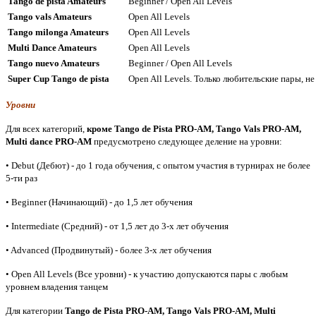
Tango de pista Amateurs
Beginner / Open All Levels
Tango vals Amateurs
Open All Levels
Tango milonga Amateurs
Open All Levels
Multi Dance Amateurs
Open All Levels
Tango nuevo Amateurs
Beginner / Open All Levels
Super Cup Tango de pista
Open All Levels. Только любительские пары,
Уровни
Для всех категорий,
кроме Tango de Pista PRO-AM,
Tango Vals PRO-AM,
Multi dance
PRO-AM
предусмотрено следующее деление на уровни:
• Debut (Дебют) - до 1 года обучения, с опытом участия в турнирах не более
5-ти раз
•
Beginner (Начинающий) - до 1,5 лет обучения
• Intermediate (Средний) - от 1,5 лет до 3-х лет обучения
• Advanced (Продвинутый) - более 3-х лет обучения
• Open All Levels (Все уровни) - к участию допускаются пары с любым
уровнем владения танцем
Для категории
Tango de Pista PRO-AM,
Tango Vals PRO-AM, Multi