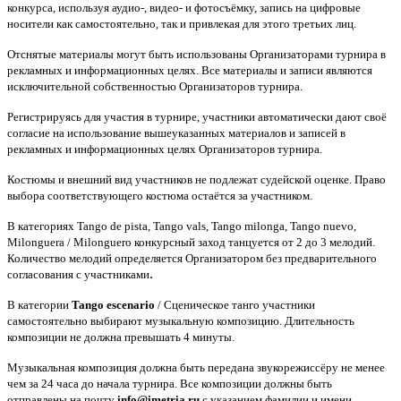
конкурса, используя аудио-, видео- и фотосъёмку, запись на цифровые
носители как самостоятельно, так и привлекая для этого третьих лиц.
Отснятые материалы могут быть использованы Организаторами турнира в
рекламных и информационных целях. Все материалы и записи являются
исключительной собственностью Организаторов турнира.
Регистрируясь для участия в турнире, участники автоматически дают своё
согласие на использование вышеуказанных материалов и записей в
рекламных и информационных целях Организаторов турнира.
Костюмы и внешний вид участников не подлежат судейской оценке. Право
выбора соответствующего костюма остаётся за участником.
В категориях Tango de pista, Tango vals, Tango milonga, Tango nuevo,
Milonguera / Milonguero
конкурсный заход танцуется от 2 до 3 мелодий.
Количество мелодий определяется Организатором без предварительного
.
согласования с участниками
В категории
Tango escenario
/ Сценическое танго участники
самостоятельно выбирают музыкальную композицию. Длительность
композиции не должна превышать 4 минуты.
Музыкальная композиция должна быть передана звукорежиссёру не менее
чем за 24 часа до начала турнира. Все композиции должны быть
отправлены на почту
info@imetria.ru
с указанием фамилии и имени