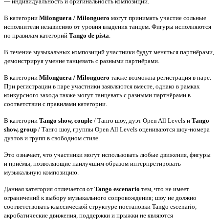
— индивидуальность и оригинальность композиции.
В категории
Milonguera / Milonguero
могут принимать участие сольные
исполнители независимо от уровня владения танцем. Фигуры исполняются
по правилам категорий
Tango de pista
.
В течение музыкальных композиций участники будут меняться партнёрами,
демонстрируя умение танцевать с разными партнёрами.
В категории
Milonguera / Milonguero
также возможна регистрация в паре.
При регистрации в паре участники заявляются вместе, однако в рамках
конкурсного захода также могут танцевать с разными партнёрами в
соответствии с правилами категории.
В категории
Tango show, couple
/ Танго шоу, дуэт Open All Levels и
Tango
show, group
/ Танго шоу, группы Open All Levels оцениваются шоу-номера
дуэтов и групп в свободном стиле.
Это означает, что участники могут использовать любые движения, фигуры
и приёмы, позволяющие наилучшим образом интерпретировать
музыкальную композицию.
Данная категория отличается от
Tango escenario
тем, что не имеет
ограничений к выбору музыкального сопровождения; шоу не должно
соответствовать классической структуре постановки Tango escenario;
акробатические движения, поддержки и прыжки не являются