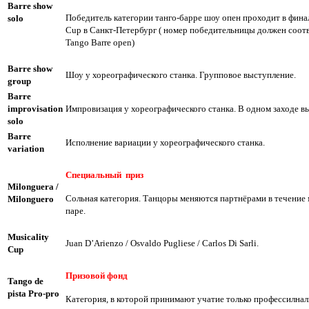
Barre show
Победитель категории танго-барре шоу опен проходит в финал
solo
Cup в Санкт-Петербург ( номер победительницы должен соотв
Tango Barre open)
Barre show
Шоу у хореографического станка. Групповое выступление.
group
Barre
improvisation
Импровизация у хореографического станка. В одном заходе вы
solo
Barre
Исполнение вариации у хореографического станка.
variation
Специальный
приз
Milonguera /
Сольная категория. Танцоры меняются партнёрами в течение
Milonguero
паре.
Musicality
Juan D’Arienzo / Osvaldo Pugliese / Carlos Di Sarli.
Cup
Призовой фонд
Tango de
pista Pro-pro
Категория, в которой принимают учатие только профессилна