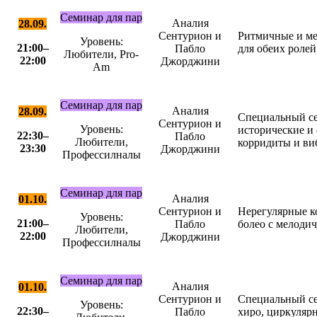
Семинар для пар
Аналия
28.09.
Сентурион и
Ритмичные и ме
Уровень:
21:00–
Пабло
для обеих роле
Любители, Pro-
22:00
Джорджини
Am
Семинар для пар
Аналия
28.09.
Специальный се
Сентурион и
Уровень:
исторические и
22:30–
Пабло
Любители,
корридиты и ви
23:30
Джорджини
Профессилналы
Семинар для пар
Аналия
01.10.
Сентурион и
Нерегулярные к
Уровень:
21:00–
Пабло
болео с мелоди
Любители,
22:00
Джорджини
Профессилналы
Семинар для пар
Аналия
01.10.
Сентурион и
Специальный се
Уровень:
22:30–
Пабло
хиро, циркуляр