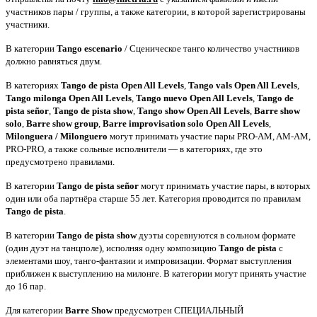
участников пары / группы, а также категории, в которой зарегистрированы
участники.
В категории
Tango escenario
/ Сценическое танго количество участников
должно равняться двум.
В категориях
Tango de pista Open All Levels
,
Tango vals Open All Levels
,
Tango milonga Open All Levels
,
Tango nuevo Open All Levels
,
Tango de
pista señor
,
Tango de pista show
,
Tango show Open All Levels
,
Barre show
solo
,
Barre show group
,
Barre improvisation solo Open All Levels
,
Milonguera / Milonguero
могут принимать участие пары PRO-AM, AM-AM,
PRO-PRO, а также сольные исполнители — в категориях, где это
предусмотрено правилами.
В категории
Tango de pista señor
могут принимать участие пары, в которых
один или оба партнёра старше 55 лет. Категория проводится по правилам
Tango de pista
.
В категории
Tango de pista show
дуэты соревнуются в сольном формате
(один дуэт на танцполе), исполняя одну композицию
Tango de pista
с
элементами шоу, танго-фантазии и импровизации. Формат выступления
приближен к выступлению на милонге. В категории могут принять участие
до 16 пар.
Для категории
Barre Show
предусмотрен СПЕЦИАЛЬНЫЙ