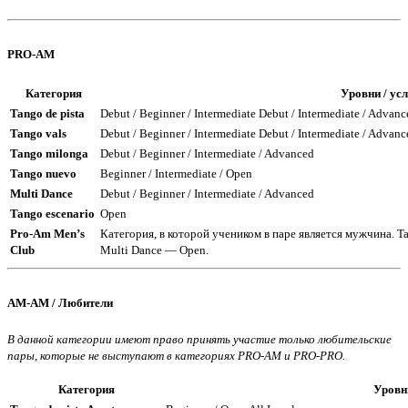
PRO-AM
Категория
Уровни / ус
Tango de pista
Debut / Beginner / Intermediate Debut / Intermediate / Advanc
Tango vals
Debut / Beginner / Intermediate Debut / Intermediate / Advanc
Tango milonga
Debut / Beginner / Intermediate / Advanced
Tango nuevo
Beginner / Intermediate / Open
Multi Dance
Debut / Beginner / Intermediate / Advanced
Tango escenario
Open
Pro-Am Men’s
Категория, в которой учеником в паре является мужчина. Tan
Club
Multi Dance — Open.
AM-AM / Любители
В данной категории имеют право принять участие только любительские
пары, которые не выступают в категориях PRO-AM и PRO-PRO.
Категория
Уровни