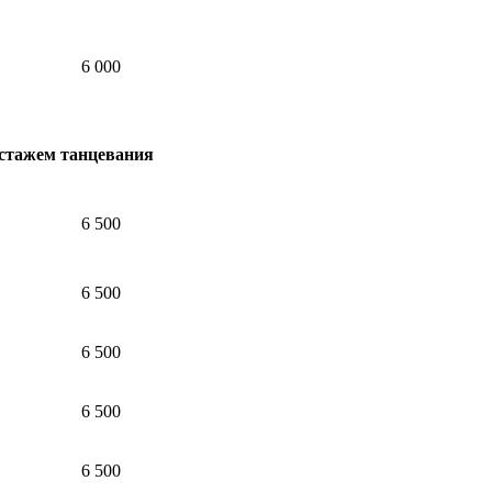
6 000
 стажем танцевания
6 500
6 500
6 500
6 500
6 500