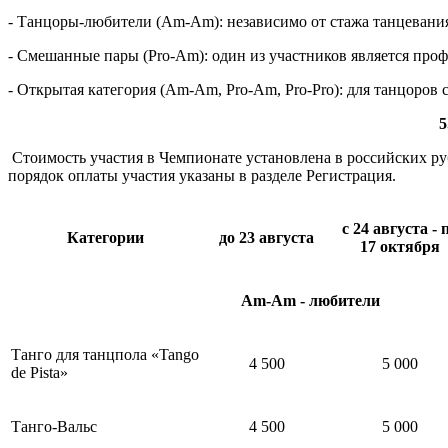
- Танцоры-любители (Am-Am): независимо от стажа танцевания
- Смешанные пары (Pro-Am): один из участников является проф
- Открытая категория (Am-Am, Pro-Am, Pro-Pro): для танцоров
5
Стоимость участия в Чемпионате установлена в российских ру
порядок оплаты участия указаны в разделе Регистрация.
с 24 августа - 
Категории
до 23 августа
17 октября
Am-Am - любители
Танго для танцпола «Tango
4 500
5 000
de Pista»
Танго-Вальс
4 500
5 000