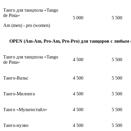
Танго для танцпола «Tango
de Pista»
5
000
5 500
Am (men) - pro (women)
OPEN (Am-Am, Pro-Am, Pro-Pro) для танцоров с любым
Танго для танцпола «Tango
4 500
5 500
de Pista»
Танго-Вальс
4 500
5 500
Танго-Милонга
4 500
5 500
Танго «Мультистайл»
4 500
5 500
Танго-нуэво
4 500
5 500