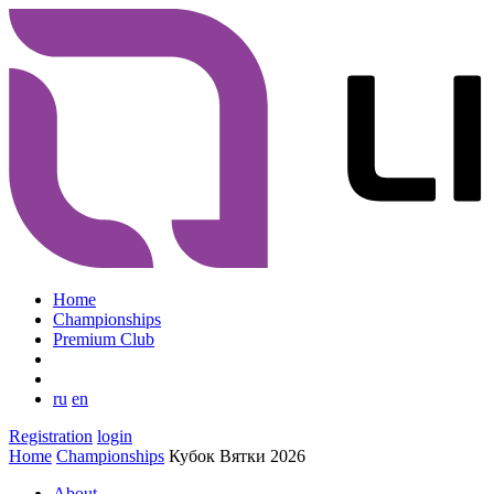
Home
Championships
Premium Club
ru
en
Registration
login
Home
Championships
Кубок Вятки 2026
About