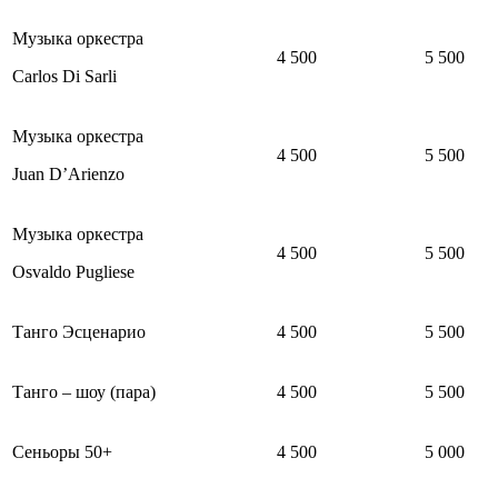
Музыка оркестра
4 500
5 500
Carlos Di Sarli
Музыка оркестра
4 500
5 500
Juan D’Arienzo
Музыка оркестра
4 500
5 500
Osvaldo Pugliese
Танго Эсценарио
4 500
5 500
Танго – шоу (пара)
4 500
5 500
Сеньоры 50+
4 500
5 000