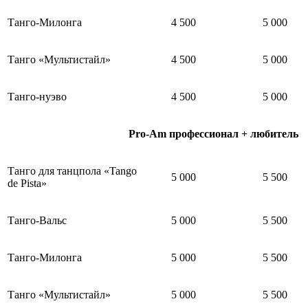
Танго-Милонга
4 500
5 000
Танго «Мультистайл»
4 500
5 000
Танго-нуэво
4 500
5 000
Pro-Am
профессионал + любитель
Танго для танцпола «Tango
5 000
5 500
de Pista»
Танго-Вальс
5
000
5 500
Танго-Милонга
5
000
5 500
Танго «Мультистайл»
5
000
5 500