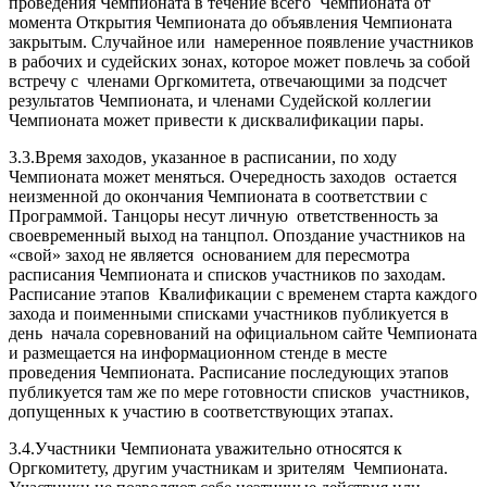
проведения Чемпионата в течение всего Чемпионата от
момента Открытия Чемпионата до объявления Чемпионата
закрытым. Случайное или намеренное появление участников
в рабочих и судейских зонах, которое может повлечь за собой
встречу с членами Оргкомитета, отвечающими за подсчет
результатов Чемпионата, и членами Судейской коллегии
Чемпионата может привести к дисквалификации пары.
3.3.Время заходов, указанное в расписании, по ходу
Чемпионата может меняться. Очередность заходов остается
неизменной до окончания Чемпионата в соответствии с
Программой. Танцоры несут личную ответственность за
своевременный выход на танцпол. Опоздание участников на
«свой» заход не является основанием для пересмотра
расписания Чемпионата и списков участников по заходам.
Расписание этапов Квалификации с временем старта каждого
захода и поименными списками участников публикуется в
день начала соревнований на официальном сайте Чемпионата
и размещается на информационном стенде в месте
проведения Чемпионата. Расписание последующих этапов
публикуется там же по мере готовности списков участников,
допущенных к участию в соответствующих этапах.
3.4.Участники Чемпионата уважительно относятся к
Оргкомитету, другим участникам и зрителям Чемпионата.