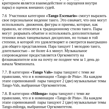
критерием является взаимодействие и ощущения внутри
пары) и оценок внешних судей.
7.6
Участники
категории
«Tango Escenario»
смогут выразить
свое персональное видение танго. Это означает, что они могут
использовать движения, фигуры и приемы, которые, как
правило, не относятся к традиционному стилю танго. Пары
могут разрывать объятие и использовать дополнительные
техники иных танцевальных дисциплин, но только в той
степени, в которой это удовлетворяет и смотрится выигрышно
для общего представления. Пара танцует 1 мелодию танго,
длительностью – не более 4-х минут. Музыкальное
сопровождение предоставляется Оргкомитету на
флэшнакопителе или на почту не позднее чем за 1 день до
начала Чемпионата.
7.7. В
категории
«Tango Vals»
пары танцуют с теми же
правилами, что и в номинации «Tango de Pista». На каждом
этапе соревнований пары танцуют 2 (две) музыкальные темы
Tango-Vals, выбранные Оргкомитетом.
7.8. В
категории
«Milonga»
пары танцуют с теми же
правилами, что и в номинации «Tango de Pista». На каждом
этапе соревнований пары танцуют 2 (две) музыкальные темы
Tango-milonga, выбранные Оргкомитетом.