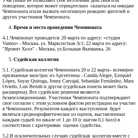
Участники не позволяют себе неэтичные действия или
поведение, которое может отрицательно сказаться на имидже
Чемпионата и/или вызвать негативную реакцию зрителей и
других участников Чемпионата.
4.
Время
и место проведения Чемпионата
4.1.Чемпионат проводится: 20 марта по адресу: «студия
Vamos» - Москва, ул. Марксисткая 3с1; 22 марта по адресу:
"Яровит Холл" - Москва, ул.Большая Якиманка, 26
5.
Судейская коллегия
5.1. Судейская коллегия Чемпионата 20 и 22 марта– всемирно
признанные маэстрос из Аргентины - Camila Alegre, Ezequiel
López, Suyay Quiroga, Jonny Carvajal, Sebastián Fernández, Mara
Oviedo, Luis Berutti и другие (судейская понель может быть
расширена). Все судейские решения являются
безапелляционными. Участники Чемпионата подтверждают
свое согласие с этим условием фактом регистрации на участие
в Чемпионате. Результатом каждого выступления будет
являться среднеарифметическое из оценок, выставленных
каждым судьей по шкале от 1 до 10 (с шагом 0,1 балл) в
соответствии с критериями оценки судейства.
5.2.В исключительных случаях судейская коллегия вместе с