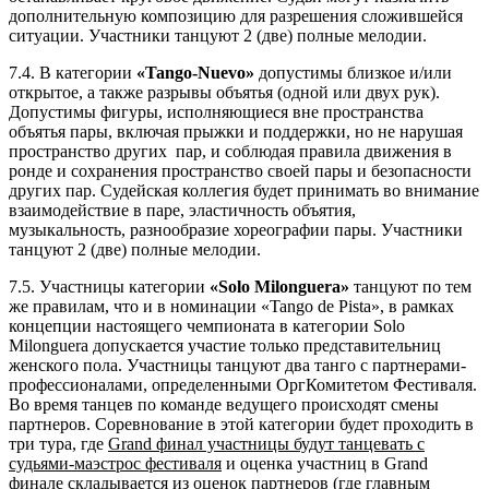
дополнительную композицию для разрешения сложившейся
ситуации. Участники танцуют 2 (две) полные мелодии.
7.4. В категории
«Tango-Nuevo»
допустимы близкое и/или
открытое, а также разрывы объятья (одной или двух рук).
Допустимы фигуры, исполняющиеся вне пространства
объятья пары, включая прыжки и поддержки, но не нарушая
пространство других пар, и соблюдая правила движения в
ронде и сохранения пространство своей пары и безопасности
других пар. Судейская коллегия будет принимать во внимание
взаимодействие в паре, эластичность объятия,
музыкальность, разнообразие хореографии пары. Участники
танцуют 2 (две) полные мелодии.
7.5.
Участницы категории
«Solo Milonguera»
танцуют по тем
же правилам, что и в номинации «Tango de Pista»,
в рамках
концепции настоящего чемпионата в категории Solo
Milonguera допускается участие только представительниц
женского пола. Участницы танцуют два танго с партнерами-
профессионалами, определенными ОргКомитетом Фестиваля.
Во время танцев по команде ведущего происходят смены
партнеров.
Соревнование в этой категории будет проходить в
три тура, где
Grand финал участницы будут танцевать с
судьями-маэстрос фестиваля
и оценка
участниц в Grand
финале складывается из оценок партнеров (где главным