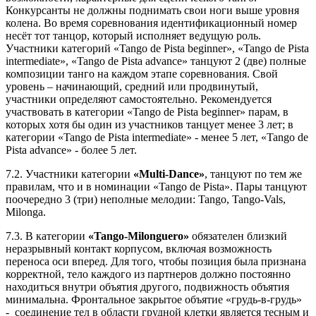
Конкурсанты не должны поднимать свои ноги выше уровня
колена. Во время соревнования идентификационный номер
несёт тот танцор, который исполняет ведущую роль.
Участники категорий «Tango de Pista beginner», «Tango de Pista
intermediate», «Tango de Pista advance» танцуют 2 (две) полные
композиции танго на каждом этапе соревнования. Свой
уровень – начинающий, средний или продвинутый,
участники определяют самостоятельно. Рекомендуется
участвовать в категории «Tango de Pista beginner» парам, в
которых хотя бы один из участников танцует менее 3 лет; в
категории «Tango de Pista intermediate» - менее 5 лет, «Tango de
Pista advance» - более 5 лет.
7.2. Участники категории
«Multi-Dance»
, танцуют по тем же
правилам, что и в номинации «Tango de Pista». Пары танцуют
поочередно 3 (три) неполные мелодии: Tango, Tango-Vals,
Milonga.
7.3. В категории
«Tango-Milonguero»
обязателен близкий
неразрывный контакт корпусом, включая возможность
переноса оси вперед. Для того, чтобы позиция была признана
корректной, тело каждого из партнеров должно постоянно
находиться внутри объятия другого, подвижность объятия
минимальна. Фронтальное закрытое объятие «грудь-в-грудь»
- соединение тел в области грудной клетки является тесным и