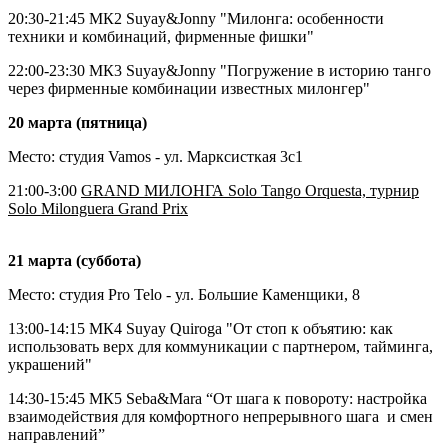
20:30-21:45
МК2
Suyay&Jonny "Милонга: особенности
техники и комбинаций, фирменные фишки"
22:00-23:30
МК3 Suyay&Jonny "Погружение в историю танго
через фирменные комбинации известных милонгер"
20 марта (пятница)
Место: студия Vamos - ул. Марксисткая 3с1
21:00-3:00
GRAND МИЛОНГА
Solo Tango Orquesta, турнир
Solo Milonguera Grand Prix
21 марта (суббота)
Место: студия Pro Telo - ул. Большие Каменщики, 8
13:00-14:15
МК4 Suyay Quiroga "От стоп к объятию: как
использовать верх для коммуникации с партнером, тайминга,
украшений"
14:30-15:45
МК5 Seba&Mara “От шага к повороту: настройка
взаимодействия для комфортного непрерывного шага
и смен
направлений”