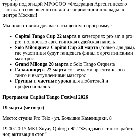
турнир под эгидой МРФСОО «Федерация Аргентинского
Танго» на совершенно новой и современной площадке в
центре Москвы!
Мы подготовили для вас насыщенную программу :
Capital Tango Cup 22 марта
в категориях pro-am и pro-
pro, полностью аргентинская судейская панель
Solo Milonguera Capital Cup 20 марта
(только для дам),
где участницы будут танцевать финал с аргентинскими
маэстрос
Grand Milonga
20 марта
c Solo Tango Orquesta
Гала-концерт
22 марта
со звездами аргентинского
танго и выступлениями маэстрос
Группы
и
частные
уроки
для любителей и
профессионалов
Программа Capital Tango Festival 2026
19 марта (четверг)
Место: студия Pro Telo - ул. Большие Каменщики, 8
19:00-20:15
МК1 Suyay Quiroga ЖТ "Фундамент танго: работа
ног, активация стоп"