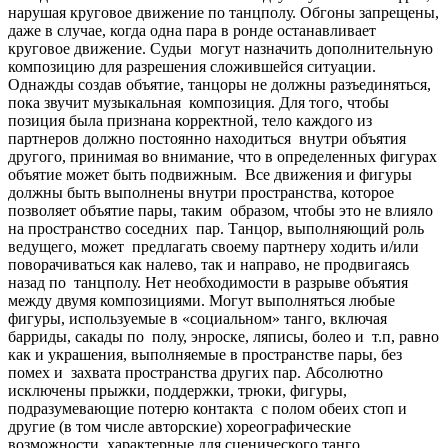
нарушая круговое движение по танцполу. Обгоны запрещены,
даже в случае, когда одна пара в ронде останавливает
круговое движение. Судьи могут назначить дополнительную
композицию для разрешения сложившейся ситуации.
Однажды создав объятие, танцоры не должны разъединяться,
пока звучит музыкальная композиция. Для того, чтобы
позиция была признана корректной, тело каждого из
партнеров должно постоянно находиться внутри объятия
другого, принимая во внимание, что в определенных фигурах
объятие может быть подвижным. Все движения и фигуры
должны быть выполнены внутри пространства, которое
позволяет объятие пары, таким образом, чтобы это не влияло
на пространство соседних пар. Танцор, выполняющий роль
ведущего, может предлагать своему партнеру ходить и/или
поворачиваться как налево, так и направо, не продвигаясь
назад по танцполу. Нет необходимости в разрыве объятия
между двумя композициями. Могут выполняться любые
фигуры, используемые в «социальном» танго, включая
барриды, сакады по полу, энроске, ляписы, болео и т.п, равно
как и украшения, выполняемые в пространстве пары, без
помех и захвата пространства других пар. Абсолютно
исключены прыжки, поддержки, трюки, фигуры,
подразумевающие потерю контакта с полом обеих стоп и
другие (в том числе авторские) хореографические
возможности, характерные для сценического танго.