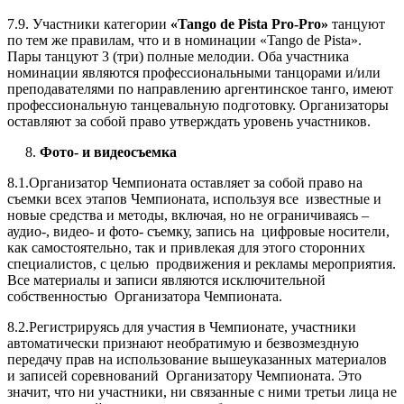
7.9. Участники категории
«Tango de Pista Pro-Pro»
танцуют
по тем же правилам, что и в номинации «Tango de Pista».
Пары танцуют 3 (три) полные мелодии. Оба участника
номинации являются профессиональными танцорами и/или
преподавателями по направлению аргентинское танго, имеют
профессиональную танцевальную подготовку. Организаторы
оставляют за собой право утверждать уровень участников.
8.
Фото- и видеосъемка
8.1.Организатор Чемпионата оставляет за собой право на
съемки всех этапов Чемпионата, используя все известные и
новые средства и методы, включая, но не ограничиваясь –
аудио-, видео- и фото- съемку, запись на цифровые носители,
как самостоятельно, так и привлекая для этого сторонних
специалистов, с целью продвижения и рекламы мероприятия.
Все материалы и записи являются исключительной
собственностью Организатора Чемпионата.
8.2.Регистрируясь для участия в Чемпионате, участники
автоматически признают необратимую и безвозмездную
передачу прав на использование вышеуказанных материалов
и записей соревнований Организатору Чемпионата. Это
значит, что ни участники, ни связанные с ними третьи лица не