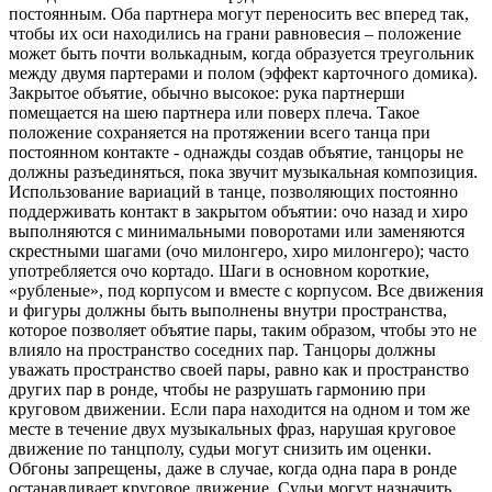
постоянным. Оба партнера могут переносить вес вперед так,
чтобы их оси находились на грани равновесия – положение
может быть почти волькадным, когда образуется треугольник
между двумя партерами и полом (эффект карточного домика).
Закрытое объятие, обычно высокое: рука партнерши
помещается на шею партнера или поверх плеча. Такое
положение сохраняется на протяжении всего танца при
постоянном контакте - однажды создав объятие, танцоры не
должны разъединяться, пока звучит музыкальная композиция.
Использование вариаций в танце, позволяющих постоянно
поддерживать контакт в закрытом объятии: очо назад и хиро
выполняются с минимальными поворотами или заменяются
скрестными шагами (очо милонгеро, хиро милонгеро); часто
употребляется очо кортадо. Шаги в основном короткие,
«рубленые», под корпусом и вместе с корпусом. Все движения
и фигуры должны быть выполнены внутри пространства,
которое позволяет объятие пары, таким образом, чтобы это не
влияло на пространство соседних пар. Танцоры должны
уважать пространство своей пары, равно как и пространство
других пар в ронде, чтобы не разрушать гармонию при
круговом движении. Если пара находится на одном и том же
месте в течение двух музыкальных фраз, нарушая круговое
движение по танцполу, судьи могут снизить им оценки.
Обгоны запрещены, даже в случае, когда одна пара в ронде
останавливает круговое движение. Судьи могут назначить