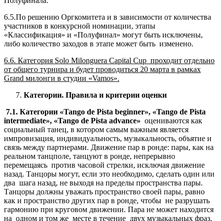
Полуфинала.
6.5.По решению Оргкомитета и в зависимости от количества
участников в конкурсной номинации, этапы
«Классификация» и «Полуфинал» могут быть исключены,
либо количество заходов в этапе может быть изменено.
6.6. Категория Solo Milonguera Capital Cup проходит отдельно
от общего турнира и будет проводиться 20 марта в рамках
Grand милонги в студии «Vamos».
7.
Категории. Правила и критерии оценки
7.1. Категории «Tango de Pista beginner», «Tango de Pista
intermediate», «Tango de Pista advance»
оцениваются как
социальный танец, в котором самым важным является
импровизация, индивидуальность, музыкальность, объятие и
связь между партнерами. Движение пар в ронде: пары, как на
реальном танцполе, танцуют в ронде, непрерывно
перемещаясь против часовой стрелки, исключая движение
назад. Танцоры могут, если это необходимо, сделать один или
два шага назад, не выходя на пределы пространства пары.
Танцоры должны уважать пространство своей пары, равно
как и пространство других пар в ронде, чтобы не разрушать
гармонию при круговом движении. Пара не может находится
на одном и том же месте в течение двух музыкальных фраз,