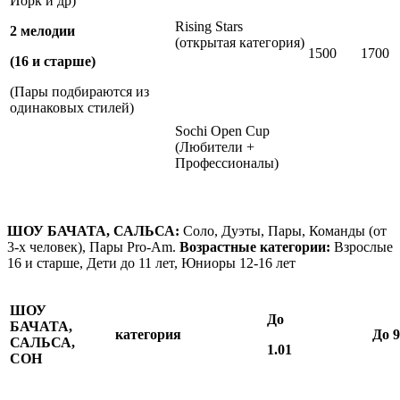
Йорк и др)
Rising Stars
2 мелодии
(открытая категория)
1500
1700
(16 и старше)
(Пары подбираются из
одинаковых стилей)
Sochi Open Cup
(Любители +
Профессионалы)
ШОУ БАЧАТА, САЛЬСА:
Соло, Дуэты, Пары, Команды (от
3-х человек), Пары Pro-Am.
Возрастные категории:
Взрослые
16 и старше, Дети до 11 лет, Юниоры 12-16 лет
ШОУ
До
БАЧАТА,
категория
До 9
САЛЬСА,
1.01
СОН