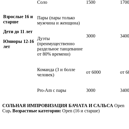
Соло
1500
170
Взрослые
16 и
Пары (пары только
старше
мужчина и женщина)
Дети до 11 лет
3000
340
Дуэты
Юниоры 12-16
(преимущественно
лет
раздельное танцевание
от 80% времени)
Команда (3 и болле
от 6000
от 6
человек)
Pro-Am с пары
3000
340
СОЛЬНАЯ ИМПРОВИЗАЦИЯ БАЧАТА И САЛЬСА
Open
Cup
.
Возрастные категории:
Open (16 и старше)