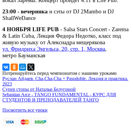
вокал Заремы. Концерт пройдет 4.11 в Life Pub.
23:00 - вечеринка
и сэты от DJ 2Mambo и DJ
ShallWeDance
4 НОЯБРЯ LIFE PUB
- Salsa Stars Concert - Zarema
& Latin Cuba, Лекция Федора Недотко, класс под
живую музыку от Алекснадра мещерякова
ул. Фридриха Энгельса, 20, стр. 1, Москва
,
метро Бауманская
Потренируйтесь перед чемпионатом с нашими уроками
Руслан Айдаев. Cha-Cha-Cha + Pasodoble. Лекция и практика.
2023
Супер стопы от Натальи Белугиной
Sebastian Arce - TANGO FUNDAMENTAL - КУРС ДЛЯ
СТУДЕНТОВ И ПРЕПОДАВАТЕЛЕЙ ТАНГО
Посмотреть все уроки