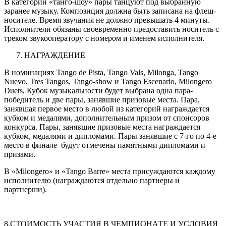
В категории «танго-шоу» пары танцуют под выбранную
заранее музыку. Композиция должна быть записана на флеш-
носителе. Время звучания не должно превышать 4 минуты.
Исполнители обязаны своевременно предоставить носитель с
треком звукооператору с номером и именем исполнителя.
НАГРАЖДЕНИЕ
В номинациях Tango de Pista, Tango Vals, Milonga, Tango
Nuevo, Tres Tangos, Tango-show и Tango Escenario, Milongero
Duets, Кубок музыкальности будет выбрана одна пара-
победитель и две пары, занявшие призовые места. Пара,
занявшая первое место в любой из категорий награждается
кубком и медалями, дополнительным призом от спонсоров
конкурса. Пары, занявшие призовые места награждается
кубком, медалями и дипломами. Пары занявшие с 7-го по 4-е
место в финале будут отмечены памятными дипломами и
призами.
В «Milongero» и «Tango Barre» места присуждаются каждому
исполнителю (награждаются отдельно партнеры и
партнерши).
8.СТОИМОСТЬ УЧАСТИЯ В ЧЕМПИОНАТЕ И УСЛОВИЯ