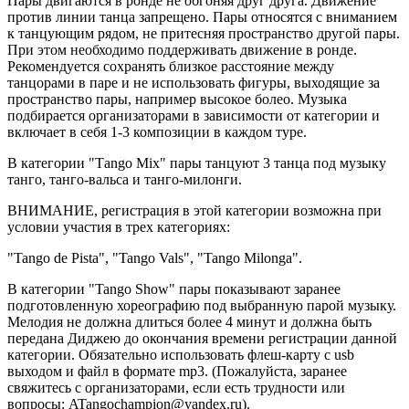
Пары двигаются в ронде не обгоняя друг друга. Движение
против линии танца запрещено. Пары относятся с вниманием
к танцующим рядом, не притесняя пространство другой пары.
При этом необходимо поддерживать движение в ронде.
Рекомендуется сохранять близкое расстояние между
танцорами в паре и не использовать фигуры, выходящие за
пространство пары, например высокое болео. Музыка
подбирается организаторами в зависимости от категории и
включает в себя 1-3 композиции в каждом туре.
В категории "Тango Mix" пары танцуют 3 танца под музыку
танго, танго-вальса и танго-милонги.
ВНИМАНИЕ, регистрация в этой категории возможна при
условии участия в трех категориях:
"Tango de Pista", "Tango Vals", "Tango Milonga".
В категории "Tango Show" пары показывают заранее
подготовленную хореографию под выбранную парой музыку.
Мелодия не должна длиться более 4 минут и должна быть
передана Диджею до окончания времени регистрации данной
категории. Обязательно использовать флеш-карту с usb
выходом и файл в формате mp3. (Пожалуйста, заранее
свяжитесь с организаторами, если есть трудности или
вопросы: ATangochampion@yandex.ru).