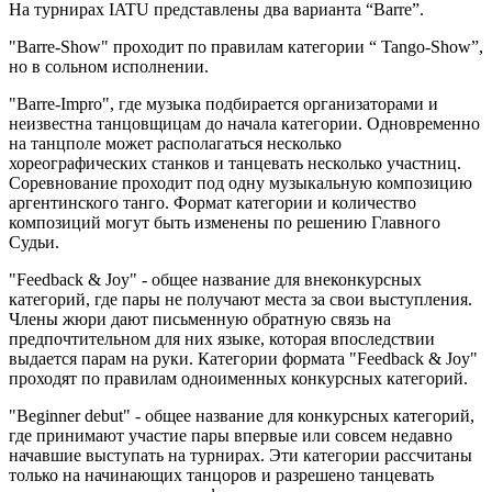
На турнирах IATU представлены два варианта “Barre”.
"Barre-Show" проходит по правилам категории “ Tango-Show”,
но в сольном исполнении.
"Barre-Impro", где музыка подбирается организаторами и
неизвестна танцовщицам до начала категории. Одновременно
на танцполе может располагаться несколько
хореографических станков и танцевать несколько участниц.
Соревнование проходит под одну музыкальную композицию
аргентинского танго. Формат категории и количество
композиций могут быть изменены по решению Главного
Судьи.
"Feedback & Joy" - общее название для внеконкурсных
категорий, где пары не получают места за свои выступления.
Члены жюри дают письменную обратную связь на
предпочтительном для них языке, которая впоследствии
выдается парам на руки. Категории формата "Feedback & Joy"
проходят по правилам одноименных конкурсных категорий.
"Beginner debut" - общее название для конкурсных категорий,
где принимают участие пары впервые или совсем недавно
начавшие выступать на турнирах. Эти категории рассчитаны
только на начинающих танцоров и разрешено танцевать