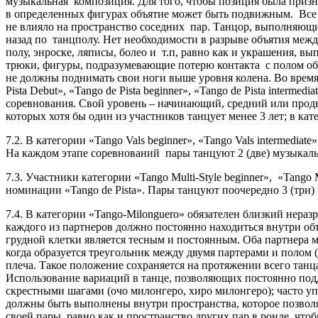
музыкальная композиция. Для того, чтобы позиция была призн
в определенных фигурах объятие может быть подвижным. Все 
не влияло на пространство соседних пар. Танцор, выполняющий
назад по танцполу. Нет необходимости в разрыве объятия меж
полу, энроске, ляписы, болео и т.п, равно как и украшения, 
трюки, фигуры, подразумевающие потерю контакта с полом обе
не должны поднимать свои ноги выше уровня колена. Во время
Pista Debut», «Tango de Pista beginner», «Tango de Pista interme
соревнования. Свой уровень – начинающий, средний или продви
которых хотя бы один из участников танцует менее 3 лет; в катего
7.2. В категории «Tango Vals beginner», «Tango Vals intermediat
На каждом этапе соревнований пары танцуют 2 (две) музыкал
7.3. Участники категории «Tango Multi-Style beginner», «Tango M
номинации «Tango de Pista». Пары танцуют поочередно 3 (три) 
7.4. В категории «Tango-Milonguero» обязателен близкий нера
каждого из партнеров должно постоянно находиться внутри объ
грудной клетки является тесным и постоянным. Оба партнера м
когда образуется треугольник между двумя партерами и полом
плеча. Такое положение сохраняется на протяжении всего танц
Использование вариаций в танце, позволяющих постоянно под
скрестными шагами (очо милонгеро, хиро милонгеро); часто уп
должны быть выполнены внутри пространства, которое позволя
своей пары, равно как и пространство других пар в ронде, чт