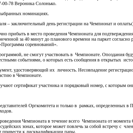
37-00-78 Вероника Солонько.
в выбранных номинациях.
раля – заключительный день регистрации на Чемпионат и оплаты)
но прибыть в место проведения Чемпионата для подтверждения с
онченной за 40 минут до планового времени на паркет согласно
 «Программа соревнований».
рограммой, не смогут участвовать в Чемпионате. Опоздания буд
естными событиями, о которых есть сообщения в открытых ист
кумент, удостоверяющий их личность. Несовпадение регистрац
частию в Чемпионате.
лучают сертификат участника и порядковый номер, с которым он
редставителей Оргкомитета и только в рамках, определенных в 
ходов.
 проведения Чемпионата в течение всего Чемпионата от момент
удейских зонах, которое может повлечь за собой встречу с чле
т привести к дисквалификации пары.