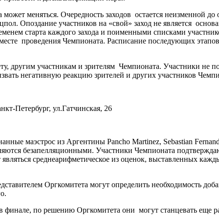
та может меняться. Очередность заходов остается неизменной д
цпол. Опоздание участников на «свой» заход не является основ
еменем старта каждого захода и поименными списками участник
месте проведения Чемпионата. Расписание последующих этапов 
ту, другим участникам и зрителям Чемпионата. Участники не по
звать негативную реакцию зрителей и других участников Чемпи
анкт-Петербург, ул.Гатчинская, 26
нанные маэстрос из Аргентины Pancho Martinez, Sebastian Ferna
являются безапелляционными. Участники Чемпионата подтверждаю
являться среднеарифметическое из оценок, выставленных каждым 
редставителем Оргкомитета могут определить необходимость до
о.
и в финале, по решению Оргкомитета они могут станцевать еще р