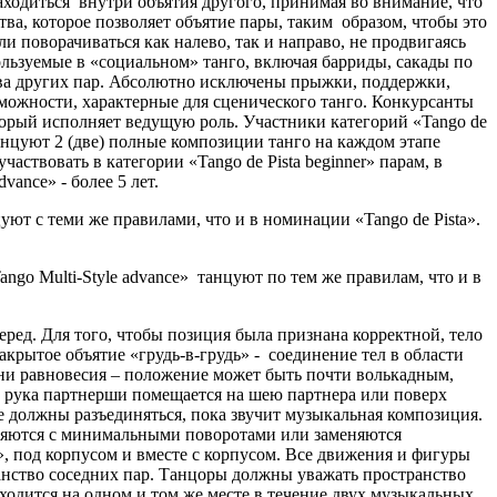
аходиться внутри объятия другого, принимая во внимание, что
, которое позволяет объятие пары, таким образом, чтобы это
 поворачиваться как налево, так и направо, не продвигаясь
льзуемые в «социальном» танго, включая барриды, сакады по
ства других пар. Абсолютно исключены прыжки, поддержки,
зможности, характерные для сценического танго. Конкурсанты
орый исполняет ведущую роль. Участники категорий «Tango de
ce» танцуют 2 (две) полные композиции танго на каждом этапе
ствовать в категории «Tango de Pista beginner» парам, в
dvance» - более 5 лет.
анцуют с теми же правилами, что и в номинации «Tango de Pista».
 «Tango Multi-Style advance» танцуют по тем же правилам, что и в
еред. Для того, чтобы позиция была признана корректной, тело
крытое объятие «грудь-в-грудь» - соединение тел в области
рани равновесия – положение может быть почти волькадным,
е: рука партнерши помещается на шею партнера или поверх
е должны разъединяться, пока звучит музыкальная композиция.
лняются с минимальными поворотами или заменяются
», под корпусом и вместе с корпусом. Все движения и фигуры
ранство соседних пар. Танцоры должны уважать пространство
ходится на одном и том же месте в течение двух музыкальных