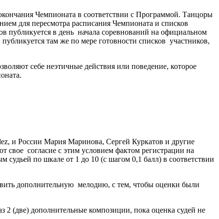
о окончания Чемпионата в соответствии с Программой. Танцоры
анием для пересмотра расписания Чемпионата и списков
ов публикуется в день начала соревнований на официальном
публикуется там же по мере готовности списков участников,
зволяют себе неэтичные действия или поведение, которое
оната.
ndez, и России Мария Маринова, Сергей Куркатов и другие
т свое согласие с этим условием фактом регистрации на
судьей по шкале от 1 до 10 (с шагом 0,1 балл) в соответствии
бавить дополнительную мелодию, с тем, чтобы оценки были
аз 2 (две) дополнительные композиции, пока оценка судей не