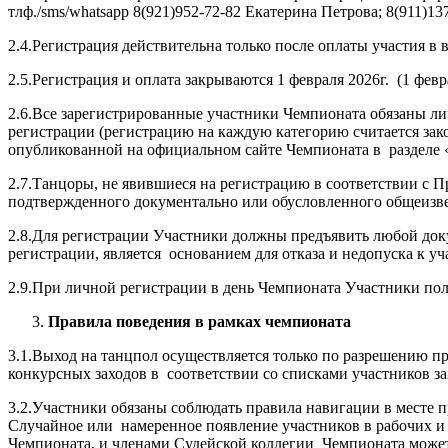
тлф./sms/whatsapp 8(921)952-72-82 Екатерина Петрова; 8(911)1
2.4.Регистрация действительна только после оплаты участия 
2.5.Регистрация и оплата закрываются 1 февраля 2026г. (1 фев
2.6.Все зарегистрированные участники Чемпионата обязаны лич
регистрации (регистрацию на каждую категорию считается зак
опубликованной на официальном сайте Чемпионата в разделе
2.7.Танцоры, не явившиеся на регистрацию в соответствии с П
подтвержденного документально или обусловленного общеизв
2.8.Для регистрации Участники должны предъявить любой до
регистрации, является основанием для отказа и недопуска к у
2.9.При личной регистрации в день Чемпионата Участники по
Правила поведения в рамках чемпионата
3.1.Выход на танцпол осуществляется только по разрешению п
конкурсных заходов в соответствии со списками участников за
3.2.Участники обязаны соблюдать правила навигации в месте
Случайное или намеренное появление участников в рабочих и с
Чемпионата, и членами Судейской коллегии Чемпионата може