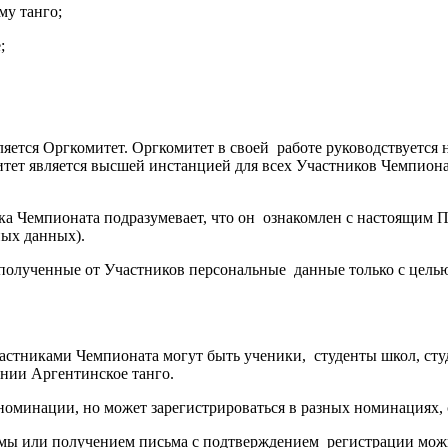
му танго;
е;
ляется Оргкомитет. Оргкомитет в своей работе руководствуется
итет является высшей инстанцией для всех Участников Чемпион
ка Чемпионата подразумевает, что он ознакомлен с настоящим П
ных данных).
 полученные от Участников персональные данные только с целью
частниками Чемпионата могут быть ученики, студенты школ, сту
ении Аргентинское танго.
й номинации, но может зарегистрироваться в разных номинациях,
мы или получением письма с подтверждением регистрации можн