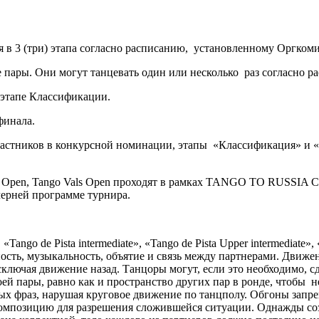
 в 3 (три) этапа согласно расписанию, установленному Оргкоми
 пары. Они могут танцевать один или несколько раз согласно р
 этапе Классификации.
финала.
участников в конкурсной номинации, этапы «Классификация» и «
ga Open, Tango Vals Open проходят в рамках TANGO TO RUSSIA CU
черней программе турнира.
, «Tango de Pista intermediate», «Tango de Pista Upper intermediat
ть, музыкальность, объятие и связь между партнерами. Движени
ючая движение назад. Танцоры могут, если это необходимо, сде
ей пары, равно как и пространство других пар в ронде, чтобы 
х фраз, нарушая круговое движение по танцполу. Обгоны запреще
омпозицию для разрешения сложившейся ситуации. Однажды созд