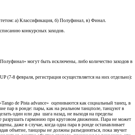
тетом: а) Классификация, б) Полуфинал, в) Финал.
асписанию конкурсных заходов.
Полуфинал» могут быть исключены, либо количество заходов в
P (7-8 февраля, регистрация осуществляется на них отдельно):
e», «Tango de Pista advance» оцениваются как социальный танец, в
е пар в ронде: пары, как на реальном танцполе, танцуют в
лать один или два шага назад, не выходя на пределы
не разрушать гармонию при круговом движении. Пара не может
ны, даже в случае, когда одна пара в ронде останавливает
ав объятие, танцоры не должны разъединяться, пока звучит