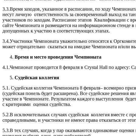
3.3.Время заходов, указанное в расписании, по ходу Чемпиона
несут личную ответственность за своевременный выход на тан
участников по заходам. Расписание этапов Квалификации с вр
сайте Чемпионата и размещается на информационном стенде в 
допущенных к участию в соответствующих этапах.
3.4.Участники Чемпионата уважительно относятся к Оргкомите
может отрицательно сказаться на имидже Чемпионата и/или вы
Время и место проведения Чемпионата
4.1.Чемпионат проводится 8 февраля в Crystal Hall по адресу: С
Судейская коллегия
5.1. Судейская коллегия Чемпионата 8 февраля– всемирно приз
(судейская понель будет расширена). Все судейские решения 
участие в Чемпионате. Результатом каждого выступления будет 
с критериями оценки судейства.
5.2.В исключительных случаях судейская коллегия вместе с п
справедливыми, и участники не имеют права отказаться от этог
5.3.В тех случаях, когда у пар оказываются одинаковые оценк
позволит выбрать одну пару победителей.