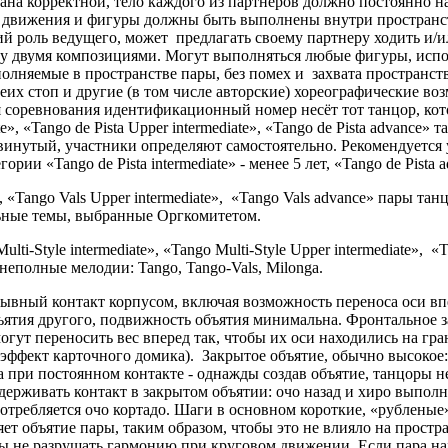
ана корректной, тело каждого из партнеров должно постоянно н
движения и фигуры должны быть выполнены внутри пространства
 роль ведущего, может предлагать своему партнеру ходить и/или
ду двумя композициями. Могут выполняться любые фигуры, испо
выполняемые в пространстве пары, без помех и захвата простран
их стоп и другие (в том числе авторские) хореографические во
 соревнования идентификационный номер несёт тот танцор, кот
diate», «Tango de Pista Upper intermediate», «Tango de Pista advan
нутый, участники определяют самостоятельно. Рекомендуется уча
рии «Tango de Pista intermediate» - менее 5 лет, «Tango de Pista a
e», «Tango Vals Upper intermediate», «Tango Vals advance» пары т
ьные темы, выбранные Оргкомитетом.
ulti-Style intermediate», «Tango Multi-Style Upper intermediate»,
неполные мелодии: Tango, Tango-Vals, Milonga.
зрывный контакт корпусом, включая возможность переноса оси вп
ятия другого, подвижность объятия минимальна. Фронтальное за
огут переносить вес вперед так, чтобы их оси находились на г
 (эффект карточного домика). Закрытое объятие, обычно высоко
а при постоянном контакте - однажды создав объятие, танцоры н
держивать контакт в закрытом объятии: очо назад и хиро выпо
отребляется очо кортадо. Шаги в основном короткие, «рубленые
ет объятие пары, таким образом, чтобы это не влияло на прост
обы не разрушать гармонию при круговом движении. Если пара на