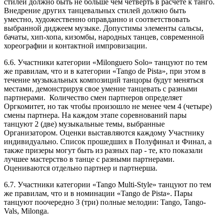
стилей должно быть не больше чем четверть в расчете к танго.
Внедрение других танцевальных стилей должно быть
уместно, художественно оправданно и соответствовать
выбранной диджеем музыке. Допустимы элементы сальсы,
бачаты, хип-хопа, кизомбы, народных танцев, современной
хореографии и контактной импровизации.
6.6. Участники категории «Milonguero Solo» танцуют по тем
же правилам, что и в категории «Tango de Pista», при этом в
течение музыкальных композиций танцоры будут меняться
местами, демонстрируя свое умение танцевать с разными
партнерами. Количество смен партнеров определяет
Оргкомитет, но так чтобы произошло не менее чем 4 (четыре)
смены партнера. На каждом этапе соревнований пары
танцуют 2 (две) музыкальные темы, выбранные
Организатором. Оценки выставляются каждому Участнику
индивидуально. Список прошедших в Полуфинал и Финал, а
также призеры могут быть из разных пар - те, кто показали
лучшее мастерство в танце с разными партнерами.
Оцениваются отдельно партнер и партнерша.
6.7. Участники категории «Tango Multi-Style» танцуют по тем
же правилам, что и в номинации «Tango de Pista». Пары
танцуют поочередно 3 (три) полные мелодии: Tango, Tango-
Vals, Milonga.