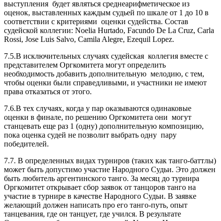
выступления будет являться среднеарифметическое из
оценок, выставленных каждым судьей по шкале от 1 до 10 в
соответствии с критериями оценки судейства. Состав
судейской коллегии: Noelia Hurtado, Facundo De La Cruz, Carla
Rossi, Jose Luis Salvo, Camila Alegre, Ezequil Lopez.
7.5.В исключительных случаях судейская коллегия вместе с
представителем Оргкомитета могут определить
необходимость добавить дополнительную мелодию, с тем,
чтобы оценки были справедливыми, и участники не имеют
права отказаться от этого.
7.6.В тех случаях, когда у пар оказываются одинаковые
оценки в финале, по решению Оргкомитета они могут
станцевать еще раз 1 (одну) дополнительную композицию,
пока оценка судей не позволит выбрать одну пару
победителей.
7.7. В определенных видах турниров (таких как танго-баттлы)
может быть допустимо участие Народного Судьи. Это должен
быть любитель аргентинского танго. За месяц до турнира
Оргкомитет открывает сбор заявок от танцоров танго на
участие в турнире в качестве Народного Судьи. В заявке
желающий должен написать про его танго-путь, опыт
танцевания, где он танцует, где учился. В результате