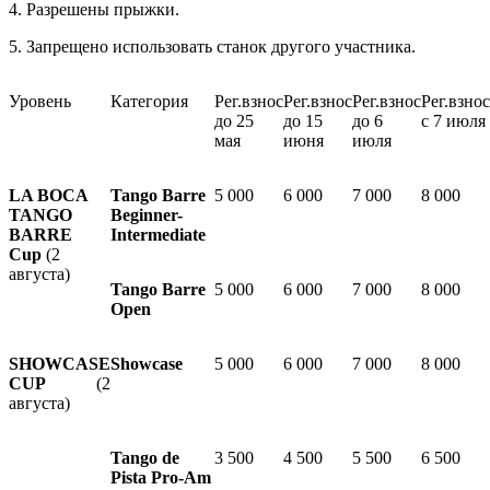
4. Разрешены прыжки.
5. Запрещено использовать станок другого участника.
Уровень
Категория
Рег.взнос
Рег.взнос
Рег.взнос
Рег.взнос
до 25
до 15
до 6
с 7 июля
мая
июня
июля
LA BOCA
Tango Barre
5 000
6 000
7 000
8 000
TANGO
Beginner-
BARRE
Intermediate
Cup
(2
августа)
Tango Barre
5 000
6 000
7 000
8 000
Open
SHOWCASE
Showcase
5 000
6 000
7 000
8 000
CUP
(2
августа)
Tango de
3 500
4 500
5 500
6 500
Pista Pro-Am