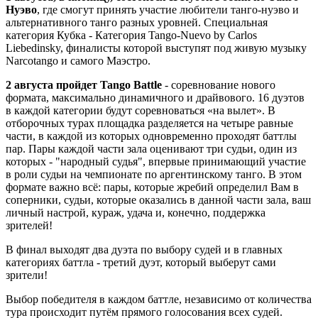
Нуэво
, где смогут принять участие любители танго-нуэво и
альтернативного танго разных уровней. Специальная
категория Кубка - Категория Tango-Nuevo by Carlos
Liebedinsky, финалисты которой выступят под живую музыку
Narcotango и самого Маэстро.
2 августа пройдет Tango Battle
- соревнование нового
формата, максимально динамичного и драйвового. 16 дуэтов
в каждой категории будут соревноваться «на вылет». В
отборочных турах площадка разделяется на четыре равные
части, в каждой из которых одновременно проходят баттлы
пар. Пары каждой части зала оценивают три судьи, один из
которых - "народный судья", впервые принимающий участие
в роли судьи на чемпионате по аргентинскому танго. В этом
формате важно всё: пары, которые жребий определил Вам в
соперники, судьи, которые оказались в данной части зала, ваш
личный настрой, кураж, удача и, конечно, поддержка
зрителей!
В финал выходят два дуэта по выбору судей и в главных
категориях баттла - третий дуэт, который выберут сами
зрители!
Выбор победителя в каждом баттле, независимо от количества
тура происходит путём прямого голосования всех судей.