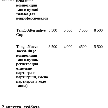
неполные
композиции
танго-нуэво) –
только для
непрофессионалов
Tango Alternative
5 500
6 500
7 500
8 500
Cup
Tango-Nuevo
3 500
4 000
4500
5 500
Jack&Jill
(2
композиции
танго-нуэво,
регистрация
отдельно
партнера и
партнерши, смена
партнеров в ходе
танца)
2 августа, суббота