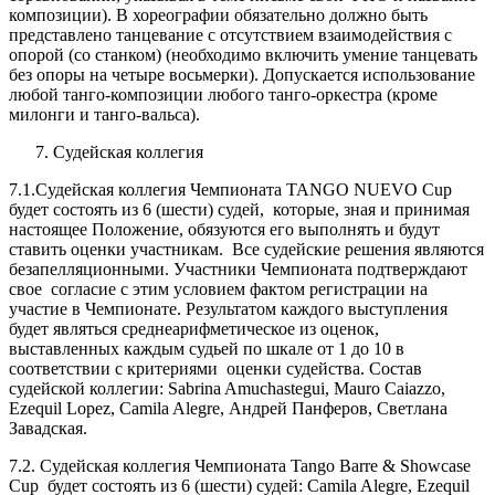
композиции). В хореографии обязательно должно быть
представлено танцевание с отсутствием взаимодействия с
опорой (со станком) (необходимо включить умение танцевать
без опоры на четыре восьмерки). Допускается использование
любой танго-композиции любого танго-оркестра (кроме
милонги и танго-вальса).
Судейская коллегия
7.1.Судейская коллегия Чемпионата TANGO NUEVO Cup
будет состоять из 6 (шести) судей, которые, зная и принимая
настоящее Положение, обязуются его выполнять и будут
ставить оценки участникам. Все судейские решения являются
безапелляционными. Участники Чемпионата подтверждают
свое согласие с этим условием фактом регистрации на
участие в Чемпионате. Результатом каждого выступления
будет являться среднеарифметическое из оценок,
выставленных каждым судьей по шкале от 1 до 10 в
соответствии с критериями оценки судейства. Состав
судейской коллегии: Sabrina Amuchastegui, Mauro Caiazzo,
Ezequil Lopez, Camila Alegre, Андрей Панферов, Светлана
Завадская.
7.2.
Судейская коллегия
Чемпионата Tango Barre & Showcase
Cup
будет состоять из 6 (шести) судей: Camila Alegre, Ezequil