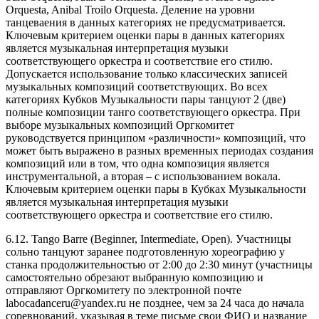
Orquesta, Anibal Troilo Orquesta. Деление на уровни
танцеваения в данных категориях не предусматривается.
Ключевым критерием оценки пары в данных категориях
является музыкальная интерпретация музыки
соответствующего оркестра и соответствие его стилю.
Допускается использование только классических записей
музыкальных композиций соответствующих. Во всех
категориях Кубков Музыкальности пары танцуют 2 (две)
полные композиции танго соответствующего оркестра. При
выборе музыкальных композиций Оргкомитет
руководствуется принципом «различности» композиций, что
может быть выражено в разных временных периодах создания
композиций или в том, что одна композиция является
инструментальной, а вторая – с использованием вокала.
Ключевым критерием оценки пары в Кубках Музыкальности
является музыкальная интерпретация музыки
соответствующего оркестра и соответствие его стилю.
6.12. Tango Barre (Beginner, Intermediate, Open). Участницы
сольно танцуют заранее подготовленную хореографию у
станка продолжительностью от 2:00 до 2:30 минут (участницы
самостоятельно обрезают выбранную композицию и
отправляют Оргкомитету по электронной почте
labocadanceru@yandex.ru не позднее, чем за 24 часа до начала
соревнований, указывая в теме письме свои ФИО и название