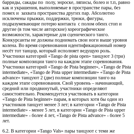
барриды, сакады по полу, энроске, ляписы, болео и т.п, равно
как и украшения, выполняемые в пространстве пары, без
помех и захвата пространства других пар. Абсолютно
исключены прыжки, поддержки, трюки, фигуры,
подразумевающие потерю контакта с полом обеих стоп и
другие (в том числе авторские) хореографические
возможности, характерные для сценического танго.
Конкурсанты не должны поднимать свои ноги выше уровня
колена. Во время соревнования идентификационный номер
несёт тот танцор, который исполняет ведущую роль.
Участники категорий «Tango de pista open» танцуют 3 (три)
полные композиции танго на каждом этапе соревнования.
Участники категорий «Tango de Pista beginner», «Tango de Pista
intermediate», «Tango de Pista upper intermediate» «Tango de Pista
advance» танцуют 2 (две) полные композиции танго на
каждом этапе соревнования. Свой уровень – начинающий,
средний или продвинутый, участники определяют
самостоятельно. Рекомендуется участвовать в категории
«Tango de Pista beginner» парам, в которых хотя бы один из
участников танцует менее 3 лет; в категории «Tango de Pista
intermediate» - менее 5 лет, в категории «Tango de Pista upper
intermediate» - более 4 лет, «Tango de Pista advance» - более 5
лет.
6.2. В категории «Tango Vals» пары танцуют с теми же