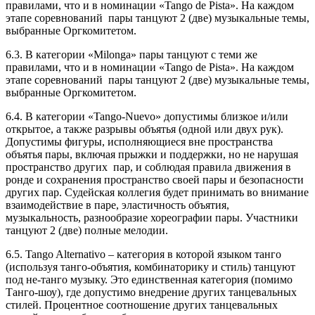
правилами, что и в номинации «Tango de Pista». На каждом
этапе соревнований пары танцуют 2 (две) музыкальные темы,
выбранные Оргкомитетом.
6.3. В категории «Milonga» пары танцуют с теми же
правилами, что и в номинации «Tango de Pista». На каждом
этапе соревнований пары танцуют 2 (две) музыкальные темы,
выбранные Оргкомитетом.
6.4. В категории «Tango-Nuevo» допустимы близкое и/или
открытое, а также разрывы объятья (одной или двух рук).
Допустимы фигуры, исполняющиеся вне пространства
объятья пары, включая прыжки и поддержки, но не нарушая
пространство других пар, и соблюдая правила движения в
ронде и сохранения пространство своей пары и безопасности
других пар. Судейская коллегия будет принимать во внимание
взаимодействие в паре, эластичность объятия,
музыкальность, разнообразие хореографии пары. Участники
танцуют 2 (две) полные мелодии.
6.5. Tango Alternativo – категория в которой языком танго
(используя танго-объятия, комбинаторику и стиль) танцуют
под не-танго музыку. Это единственная категория (помимо
Танго-шоу), где допустимо внедрение других танцевальных
стилей. Процентное соотношение других танцевальных