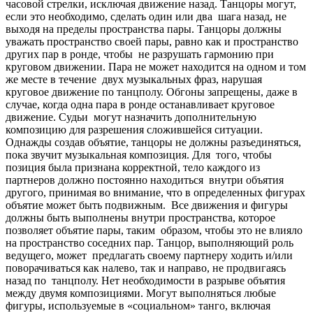
часовой стрелки, исключая движение назад. Танцоры могут,
если это необходимо, сделать один или два шага назад, не
выходя на пределы пространства пары. Танцоры должны
уважать пространство своей пары, равно как и пространство
других пар в ронде, чтобы не разрушать гармонию при
круговом движении. Пара не может находится на одном и том
же месте в течение двух музыкальных фраз, нарушая
круговое движение по танцполу. Обгоны запрещены, даже в
случае, когда одна пара в ронде останавливает круговое
движение. Судьи могут назначить дополнительную
композицию для разрешения сложившейся ситуации.
Однажды создав объятие, танцоры не должны разъединяться,
пока звучит музыкальная композиция. Для того, чтобы
позиция была признана корректной, тело каждого из
партнеров должно постоянно находиться внутри объятия
другого, принимая во внимание, что в определенных фигурах
объятие может быть подвижным. Все движения и фигуры
должны быть выполнены внутри пространства, которое
позволяет объятие пары, таким образом, чтобы это не влияло
на пространство соседних пар. Танцор, выполняющий роль
ведущего, может предлагать своему партнеру ходить и/или
поворачиваться как налево, так и направо, не продвигаясь
назад по танцполу. Нет необходимости в разрыве объятия
между двумя композициями. Могут выполняться любые
фигуры, используемые в «социальном» танго, включая