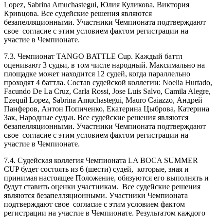
Lopez, Sabrina Amuchastegui, Юлия Куликова, Виктория
Кривцова. Все судейские решения являются
безапелляционными. Участники Чемпионата подтверждают
свое согласие с этим условием фактом регистрации на
участие в Чемпионате.
7.3. Чемпионат TANGO BATTLE Cup. Каждый баттл
оценивают 3 судьи, в том числе народный. Максимально на
площадке может находится 12 судей, когда параллельно
проходят 4 баттла. Состав судейской коллегии: Noelia Hurtado,
Facundo De La Cruz, Carla Rossi, Jose Luis Salvo, Camila Alegre,
Ezequil Lopez, Sabrina Amuchastegui, Mauro Caiazzo, Андрей
Панферов, Антон Попиченко, Екатерина Цыброва, Катерина
Зак, Народные судьи. Все судейские решения являются
безапелляционными. Участники Чемпионата подтверждают
свое согласие с этим условием фактом регистрации на
участие в Чемпионате.
7.4. Судейская коллегия Чемпионата LA BOCA SUMMER
CUP будет состоять из 6 (шести) судей, которые, зная и
принимая настоящее Положение, обязуются его выполнять и
будут ставить оценки участникам. Все судейские решения
являются безапелляционными. Участники Чемпионата
подтверждают свое согласие с этим условием фактом
регистрации на участие в Чемпионате. Результатом каждого