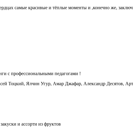
ердцах самые красивые и тёплые моменты и ,конечно же, заключи
нги с профессиональными педагогами !
сей Тоцкий, Ялчин Угур, Амар Джафар, Александр Десятов, Ар
закуски и ассорти из фруктов