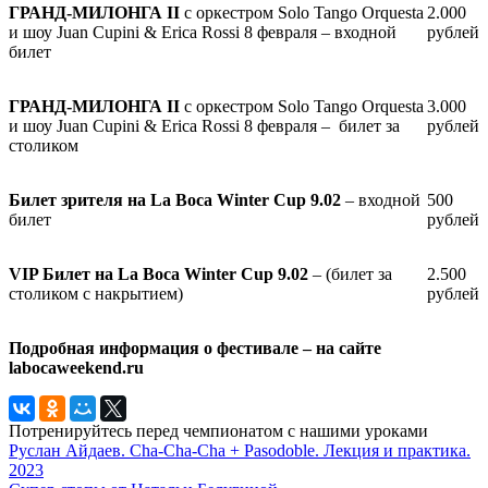
ГРАНД-МИЛОНГА
II
c оркестром Solo Tango Orquesta
2.000
и шоу Juan Cupini & Erica Rossi 8 февраля – входной
рублей
билет
ГРАНД-МИЛОНГА
II
c оркестром Solo Tango Orquesta
3.000
и шоу Juan Cupini & Erica Rossi 8 февраля –
билет за
рублей
столиком
Билет зрителя на La Boca Winter Cup 9.02
– входной
500
билет
рублей
VIP Билет на La Boca Winter Cup 9.02
– (билет за
2.500
столиком с накрытием)
рублей
Подробная информация о фестивале – на сайте
labocaweekend.ru
Потренируйтесь перед чемпионатом с нашими уроками
Руслан Айдаев. Cha-Cha-Cha + Pasodoble. Лекция и практика.
2023