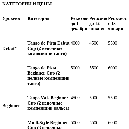
КАТЕГОРИИ И ЦЕНЫ
Уровень
Категория
Рег.взнос
Рег.взнос
Рег.взнос
до 1
до 12
с 13
декабря
января
января
Tango de Pista Debut
4000
4500
5500
Debut*
Cup
(2 неполные
композиции танго)
Tango de Pista
5000
5500
6000
Beginner Cup
(2
полные композиции
танго)
Tango Vals Beginner
4500
5000
5500
Cup (
2 неполные
Beginner
композиции вальса)
Multi-Style Beginner
5000
5500
6000
Cup
(3 неполные