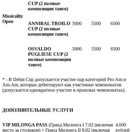
CUP (2 полные
композиции танго)
Musicality
Open
ANNIBAL TROILO
5000
5500
6500
CUP (2 полные
композиции танго)
OSVALDO
5000
5500
6500
PUGLIESE CUP (2
полные композиции
танго)
* - В Debut Cup допускается участие пар категорий Pro-Am и
Am-Am, которые дебютируют как участники чемпионатов
(допускается однократное участие в прошлых чемпионатах).
ДОПОЛНИТЕЛЬНЫЕ УСЛУГИ
VIP MILONGA PASS
(Гранд Милонга I 7.02 (включая
4.000
место за столиком) + Гранд Милонга II 8.02 (включая
рублей