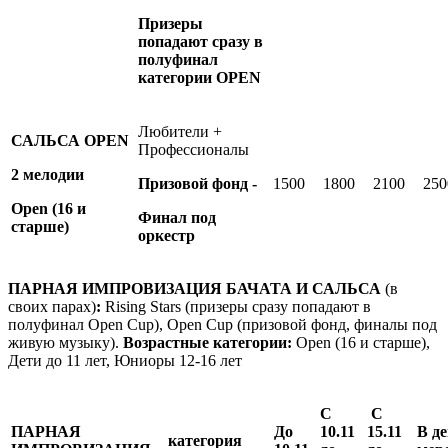
Призеры
попадают сразу в
полуфинал
категории OPEN
Любители +
САЛЬСА OPEN
Профессионалы
2 мелодии
Призовой фонд -
1500
1800
2100
250
Open
(16 и
Финал под
старше)
оркестр
ПАРНАЯ ИМПРОВИЗАЦИЯ БАЧАТА И САЛЬСА
(в
своих парах)
:
Rising Stars (призеры сразу попадают в
полуфинал Open Cup), Open Cup (призовой фонд, финалы под
живую музыку).
Возрастные категории:
Open (16 и старше),
Дети до 11 лет, Юниоры 12-16 лет
С
С
ПАРНАЯ
До
10.11
15.11
В д
категория