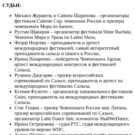
СУДЬИ:
Михаил Журавель и Сабина Шарипова – организаторы
фестиваля Caliente Cup, чемпионы России и призеры
чемпионата Мира по Бачате,
Рустам Шакиров – организатор фестиваля Shine Bachata,
Чемпион Мира и Урала по Latino Show,
Федор Недотко – преподаватель и артист
международных фестивалей, самый авторитетный
преподаватель сальсы и свинга в России,
Ирина Назаренко – победитель Чемпионата Agozar,
артист международных конгрессов и фестивалей
Сальсы,
Рузанна Джагарян – призер всероссийских
соревнований по Сальсе, преподаватель и артист на
международных фестивалях Сальсы,
Ксения Фуэнтес – организатор танцевального фестиваля
Guiro, преподаватель на международных фестивалях
Сальсы,
Стас Гущин – призер Чемпионата России шоу Латина,
призер всероссийских соревнований по Сальсе,
организатор Latin Dance Jam, основатель ShallWeDance,
Ирина Остроумова – судья РТС, судья международного
уровня по версии WDC.
Антон Щербак - один из основателей мамбо движения в