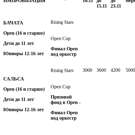
ИМПРОВИЗАЦИЯ
10.11
до
до
мер
15.11
23.11
Rising Stars
БАЧАТА
Open
(16 и старше)
Open Cup
Дети до 11 лет
Финал Open
Юниоры 12-16 лет
под оркестр
3000
3600
4200
500
Rising Stars
САЛЬСА
Open Cup
Open
(16 и старше)
Призовой
Дети до 11 лет
фонд в Open -
Юниоры 12-16 лет
Финал Open
под оркестр