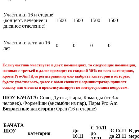
Участники 16 и старше
(концерт, вечернее и
1500
1500
1500
1500
дневное отделение)
Участники дети до 16
0
0
0
0
лет
Если участник участвуете в двух номинациях, то следующие номинации,
начиная с третьей и далее проходят со скидкой 50% во всех категориях,
кроме Pro-Am! Для регистрации нужно выбрать категории в которых
будете участвовать, далее с вами свяжется администратор пришлет
ссылку для оплаты и проконсультирует по интересующим вопросам.
ШОУ БАЧАТА:
Соло, Дуэты, Пары, Команды (от 3-х
человек), Формейшн (ансамбли из пар), Пары Pro-Am.
Возрастные категории:
Open (16 и старше)
БАЧАТА
С 10.11
До
С 15.11
В де
ШОУ
категория
до
10.11
до 23.11
мер
15.11