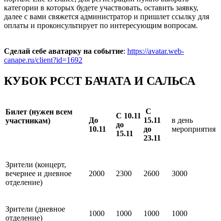
категории в которых будете участвовать, оставить заявку,
далее с вами свяжется администратор и пришлет ссылку для
оплаты и проконсультирует по интересующим вопросам.
Сделай себе аватарку на событие
:
https://avatar.web-
canape.ru/client?id=1692
КУБОК РССТ БАЧАТА И САЛЬСА
С
Билет (нужен всем
C 10.11
До
15.11
в день
участникам)
до
10.11
до
мероприятия
15.11
23.11
Зрители (концерт,
вечернее и дневное
2000
2300
2600
3000
отделение)
Зрители (дневное
1000
1000
1000
1000
отделение)