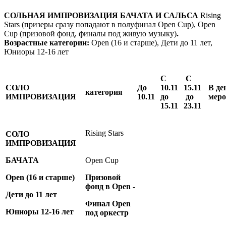
СОЛЬНАЯ ИМПРОВИЗАЦИЯ БАЧАТА И САЛЬСА
Rising
Stars (призеры сразу попадают в полуфинал Open Cup), Open
Cup (призовой фонд, финалы под живую музыку)
.
Возрастные категории:
Open (16 и старше), Дети до 11 лет,
Юниоры 12-16 лет
С
С
СОЛО
До
10.11
15.11
В де
категория
ИМПРОВИЗАЦИЯ
10.11
до
до
мер
15.11
23.11
Rising Stars
СОЛО
ИМПРОВИЗАЦИЯ
БАЧАТА
Open Cup
Open
(16 и старше)
Призовой
фонд в Open -
Дети до 11 лет
Финал Open
Юниоры 12-16 лет
под оркестр