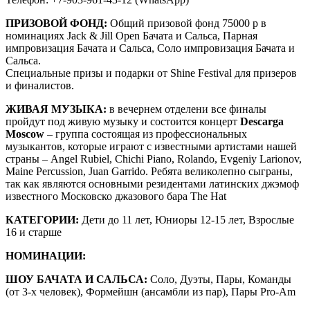
ПРИЗОВОЙ ФОНД:
Общий призовой фонд 75000 р в
номинациях Jack & Jill Open Бачата и Сальса, Парная
импровизация Бачата и Сальса, Соло импровизация Бачата и
Сальса.
Специальные призы и подарки от Shine Festival для призеров
и финалистов.
ЖИВАЯ МУЗЫКА:
в вечернем отделени все финалы
пройдут под живую музыку и состоится концерт
Descarga
Moscow
– группа состоящая из профессиональных
музыкантов, которые играют с известными артистами нашей
страны – Angel Rubiel, Chichi Piano, Rolando, Evgeniy Larionov,
Maine Percussion, Juan Garrido. Ребята великолепно сыграны,
так как являются основными резидентами латинских джэмоф
известного Московско джазового бара The Hat
КАТЕГОРИИ:
Дети до 11 лет, Юниоры 12-15 лет, Взрослые
16 и старше
НОМИНАЦИИ:
ШОУ БАЧАТА И САЛЬСА:
Соло, Дуэты, Пары, Команды
(от 3-х человек), Формейшн (ансамбли из пар), Пары Pro-Am