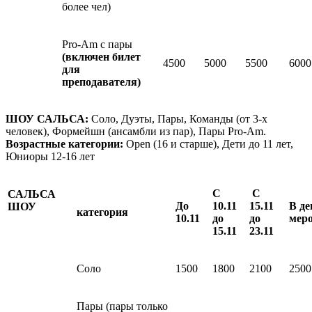
более чел)
Pro-Am с пары
(включен билет
4500
5000
5500
6000
для
преподавателя)
ШОУ САЛЬСА:
Соло, Дуэты, Пары, Команды (от 3-х
человек), Формейшн (ансамбли из пар), Пары Pro-Am.
Возрастные категории:
Open (16 и старше), Дети до 11 лет,
Юниоры 12-16 лет
С
С
САЛЬСА
До
10.11
15.11
В де
ШОУ
категория
10.11
до
до
мер
15.11
23.11
Соло
1500
1800
2100
2500
Пары (пары только