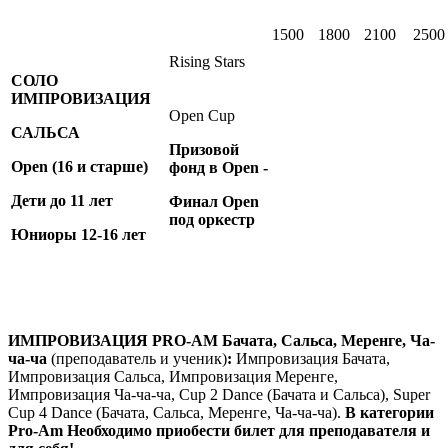
1500
1800
2100
2500
Rising Stars
СОЛО
ИМПРОВИЗАЦИЯ
Open Cup
САЛЬСА
Призовой
Open
(16 и старше)
фонд в Open -
Дети до 11 лет
Финал Open
под оркестр
Юниоры 12-16 лет
ИМПРОВИЗАЦИЯ PRO-AM
Бачата, Сальса, Меренге, Ча-
ча-ча
(преподаватель и ученик)
:
Импровизация Бачата,
Импровизация Сальса, Импровизация Меренге,
Импровизация Ча-ча-ча, Cup 2 Dance (Бачата и Сальса), Super
Cup 4 Dance (Бачата, Сальса, Меренге, Ча-ча-ча).
В категории
Pro-Am Необходимо приобести билет для преподавателя и