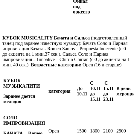
Финал
под
оркестр
КУБОК MUSICALITY Бачата и Сальса
(подготовленный
танец под заранее известную музыку): Бачата Соло и Парная
ипровизация Бачата - Romeo Santos – Propuesta Indecente (с 0
до акцента на 1 мин.37 сек.), Сальса Соло и Парная
импровизация - Timbalive – Chirrin Chirran (с 0 до акцента на 1
мин. 40 сек.).
Возрастные категории:
Open (16 и старше)
КУБОК
С
С
МУЗЫКАЛИТИ
До
10.11
15.11
В день
категория
10.11
до
до
меропр
Заранее дается
15.11
23.11
мелодия
СОЛО
ИМПРОВИЗАЦИЯ
Open
1500
1800
2100
2500
БАЧАТА - Romeo