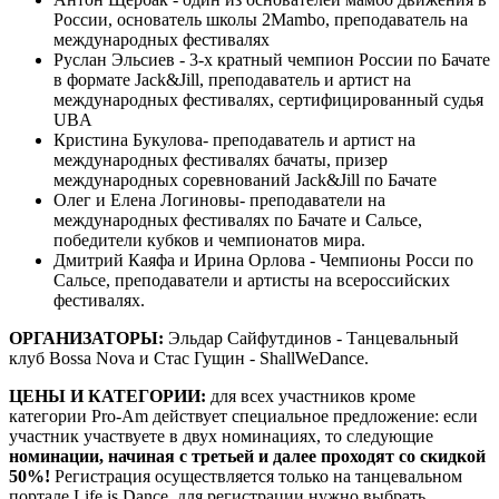
России, основатель школы 2Mambo, преподаватель на
международных фестивалях
Руслан Эльсиев - 3-х кратный чемпион России по Бачате
в формате Jack&Jill, преподаватель и артист на
международных фестивалях, сертифицированный судья
UBA
Кристина Букулова- преподаватель и артист на
международных фестивалях бачаты, призер
международных соревнований Jack&Jill по Бачате
Олег и Елена Логиновы- преподаватели на
международных фестивалях по Бачате и Сальсе,
победители кубков и чемпионатов мира.
Дмитрий Каяфа и Ирина Орлова - Чемпионы Росси по
Сальсе, преподаватели и артисты на всероссийских
фестивалях.
ОРГАНИЗАТОРЫ:
Эльдар Сайфутдинов - Танцевальный
клуб Bossa Nova и Стас Гущин - ShallWeDance.
ЦЕНЫ И КАТЕГОРИИ:
для всех участников кроме
категории Pro-Am действует специальное предложение: если
участник участвуете в двух номинациях, то следующие
номинации, начиная с третьей и далее проходят со скидкой
50%!
Регистрация осуществляется только на танцевальном
портале Life is Dance, для регистрации нужно выбрать