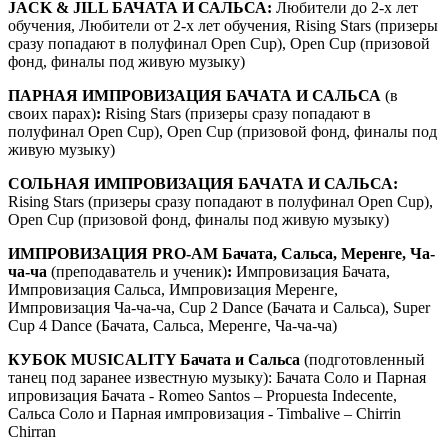
JACK & JILL БАЧАТА И САЛЬСА:
Любители до 2-х лет
обучения, Любители от 2-х лет обучения, Rising Stars (призеры
сразу попадают в полуфинал Open Cup), Open Cup (призовой
фонд, финалы под живую музыку)
ПАРНАЯ ИМПРОВИЗАЦИЯ БАЧАТА И САЛЬСА
(в
своих парах)
:
Rising Stars (призеры сразу попадают в
полуфинал Open Cup), Open Cup (призовой фонд, финалы под
живую музыку)
СОЛЬНАЯ ИМПРОВИЗАЦИЯ БАЧАТА И САЛЬСА
:
Rising Stars (призеры сразу попадают в полуфинал Open Cup),
Open Cup (призовой фонд, финалы под живую музыку)
ИМПРОВИЗАЦИЯ PRO-AM
Бачата, Сальса, Меренге, Ча-
ча-ча
(преподаватель и ученик)
:
Импровизация Бачата,
Импровизация Сальса, Импровизация Меренге,
Импровизация Ча-ча-ча, Cup 2 Dance (Бачата и Сальса), Super
Cup 4 Dance (Бачата, Сальса, Меренге, Ча-ча-ча)
КУБОК MUSICALITY Бачата и Сальса
(подготовленный
танец под заранее известную музыку): Бачата Соло и Парная
ипровизация Бачата - Romeo Santos – Propuesta Indecente,
Сальса Соло и Парная импровизация - Timbalive – Chirrin
Chirran