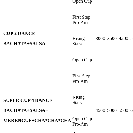
Open Cup
First Step
Pro-Am
CUP 2 DANCE
Rising
3000
3600
4200
5
BACHATA+SALSA
Stars
Open Cup
First Step
Pro-Am
Rising
SUPER CUP
4 DANCE
Stars
BACHATA+SALSA+
4500
5000
5500
6
Open Cup
MERENGUE+CHA*CHA*CHA
Pro-Am