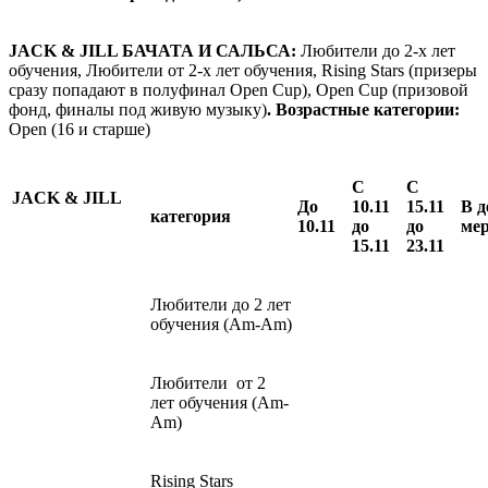
JACK & JILL БАЧАТА И САЛЬСА:
Любители до 2-х лет
обучения, Любители от 2-х лет обучения, Rising Stars (призеры
сразу попадают в полуфинал Open Cup), Open Cup (призовой
фонд, финалы под живую музыку)
. Возрастные категории:
Open (16 и старше)
С
С
JACK & JILL
До
10.11
15.11
В д
категория
10.11
до
до
ме
15.11
23.11
Любители до 2 лет
обучения (Am-Аm)
Любители от 2
лет обучения (Am-
Аm)
Rising Stars