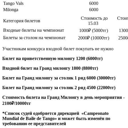
Tango Vals
6000
Milonga
6000
Стоимость до
Стои
Категория билетов
15.03
Входные билеты на чемпионат
1000₽ (5000тг)
1300
Билеты за столом на чемпионат
2000₽ (10000тг)
2500
Участникам конкурса входной билет покупать не нужно
Билет на приветственную милонгу 1200 (6000тг)
Входной билет на Гранд милонгу 1800 (8800тг)
Билет на Гранд милонгу за столик 1 ряд 6000 (30000тг)
Билет на Гранд милонгу за столик 2 ряд 4500 (22000тг)
Стоимость билета на Гранд Милонгу в день мероприятия -
2100₽/10000тг
*Список судей одобряется дирекцией «Campeonato
Mundial de Baile de Tango» и может быть изменён по
требованию ее представителей