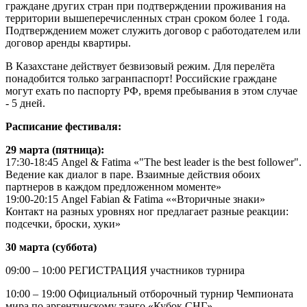
граждане других стран при подтверждении проживания на
территории вышеперечисленных стран сроком более 1 года.
Подтверждением может служить договор с работодателем или
договор аренды квартиры.
В Казахстане действует безвизовый режим. Для перелёта
понадобится только загранпаспорт! Российские граждане
могут ехать по паспорту РФ, время пребывания в этом случае
- 5 дней.
Расписание фестиваля:
29 марта (пятница):
17:30-18:45 Angel & Fatima «"The best leader is the best follower".
Ведение как диалог в паре. Взаимные действия обоих
партнеров в каждом предложенном моменте»
19:00-20:15 Angel Fabian & Fatima ««Вторичные знаки»
Контакт на разных уровнях ног предлагает разные реакции:
подсечки, броски, хуки»
30 марта (суббота)
09:00 – 10:00 РЕГИСТРАЦИЯ участников турнира
10:00 – 19:00 Официальный отборочный турнир Чемпионата
мира по аргентинскому танго «Кубок СНГ»