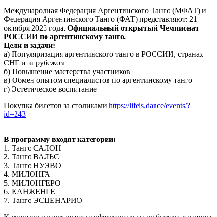
Международная Федерация Аргентинского Танго (МФАТ) и
Федерация Аргентинского Танго (ФАТ) представляют: 21
октября 2023 года,
Официальный открытый Чемпионат
РОССИИ по аргентинскому танго.
Цели и задачи:
a) Популяризация аргентинского танго в РОССИИ, странах
СНГ и за рубежом
б) Повышение мастерства участников
в) Обмен опытом специалистов по аргентинскому танго
г) Эстетическое воспитание
Покупка билетов за столиками
https://lifeis.dance/events/?
id=243
В программу входят категории:
1. Танго САЛОН
2. Танго ВАЛЬС
3. Танго НУЭВО
4. МИЛОНГА
5. МИЛОНГЕРО
6. КАНЖЕНГЕ
7. Танго ЭСЦЕНАРИО
К участию допускаются профессионалы и любители, танцоры