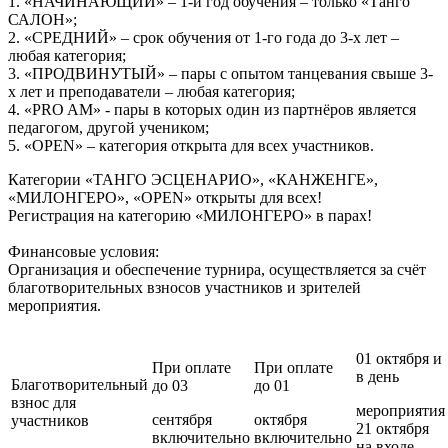
1. «НАЧИНАЮЩИЙ» – 1-й год обучения – только «Танго
САЛОН»;
2. «СРЕДНИЙ» – срок обучения от 1-го года до 3-х лет –
любая категория;
3. «ПРОДВИНУТЫЙ» – пары с опытом танцевания свыше 3-
х лет и преподаватели – любая категория;
4. «PRO AM» - пары в которых один из партнёров является
педагогом, другой учеником;
5. «OPEN» – категория открыта для всех участников.
Категории «ТАНГО ЭСЦЕНАРИО», «КАНЖЕНГЕ»,
«МИЛОНГЕРО», «OPEN» открыты для всех!
Регистрация на категорию «МИЛОНГЕРО» в парах!
Финансовые условия:
Организация и обеспечение турнира, осуществляется за счёт
благотворительных взносов участников и зрителей
мероприятия.
01 октября и
При оплате
При оплате
в день
Благотворительный
до 03
до 01
взнос для
мероприятия
сентября
октября
участников
21 октября
включительно
включительно
на входе