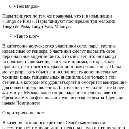
6. «Tres tangos»
Пары танцуют по тем же правилам, что и в номинации
«Tango de Pista». Пары танцуют поочередно три мелодии:
Tango de Pista, Tango-Vals, Milonga.
7. «Танго шоу»
В категорию допускаются участники соло, пары, группы
независимо от гендера. Участники смогут выразить свое
персональное видение танго. Это означает, что они могут
использовать движения, фигуры и приемы, которые, как
правило, не относятся к традиционному стилю танго. Пары
могут разрывать объятие и использовать дополнительные
техники иных танцевальных дисциплин, но только в той
степени, в которой это удовлетворяет и смотрится выигрышно
для общего представления. Длительность мелодии – не более
4-х минут. Музыкальное сопровождение предоставляется
Оргкомитету на флэшнакопителе не позднее чем за 1 день до
начала Чемпионата.
О критериях оценки:
В качестве основного критерия Судейская коллегия
рассматривает импровизацию, персональную интерпретацию