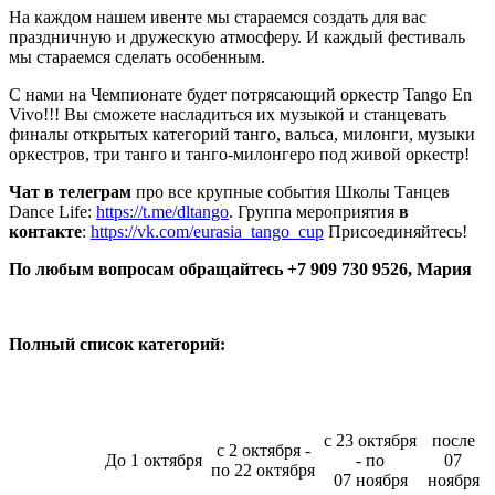
На каждом нашем ивенте мы стараемся создать для вас
праздничную и дружескую атмосферу. И каждый фестиваль
мы стараемся сделать особенным.
С нами на Чемпионате будет потрясающий оркестр Tango En
Vivo!!! Вы сможете насладиться их музыкой и станцевать
финалы открытых категорий танго, вальса, милонги, музыки
оркестров, три танго и танго-милонгеро под живой оркестр!
Чат в телеграм
про все крупные события Школы Танцев
Dance Life:
https://t.me/dltango
. Группа мероприятия
в
контакте
:
https://vk.com/eurasia_tango_cup
Присоединяйтесь!
По любым вопросам обращайтесь +7 909 730 9526, Мария
Полный список категорий:
с 23 октября
после
с 2 октября -
До 1 октября
- по
07
по 22 октября
07 ноября
ноября