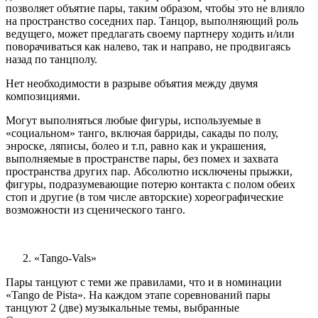
позволяет объятие пары, таким образом, чтобы это не влияло
на пространство соседних пар. Танцор, выполняющий роль
ведущего, может предлагать своему партнеру ходить и/или
поворачиваться как налево, так и направо, не продвигаясь
назад по танцполу.
Нет необходимости в разрыве объятия между двумя
композициями.
Могут выполняться любые фигуры, используемые в
«социальном» танго, включая барриды, сакады по полу,
энроске, ляписы, болео и т.п, равно как и украшения,
выполняемые в пространстве пары, без помех и захвата
пространства других пар. Абсолютно исключены прыжки,
фигуры, подразумевающие потерю контакта с полом обеих
стоп и другие (в том числе авторские) хореографические
возможности из сценического танго.
«Tango-Vals»
Пары танцуют с теми же правилами, что и в номинации
«Tango de Pista». На каждом этапе соревнований пары
танцуют 2 (две) музыкальные темы, выбранные