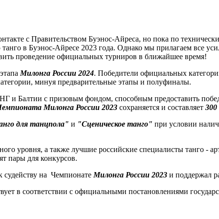
 контакте с Правительством Буэнос-Айреса, но пока по техничес
нго в Буэнос-Айресе 2023 года. Однако мы прилагаем все усил
овить проведение официальных турниров в ближайшее время!
этапа
Милонга России 2024
. Победители официальных категорий
категории, минуя предварительные этапы и полуфиналы.
 СНГ и Балтии с призовым фондом, способным предоставить побе
Чемпионата Милонга России 2023
сохраняется и составляет
30
0
анго для танцпола"
и
"Сценическое танго"
при условии налич
ного уровня, а также лучшие российские специалисты танго - а
ят пары для конкурсов.
к судейству на Чемпионате
Милонга России 2023
и поддержал р
твует в соответствии с официальными постановлениями государ