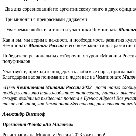
Два дня соревнований по аргентинскому танго в двух официа
Три милонги с прекрасными диджеями
Уважаемые любители танго и участники Чемпионата
Милонга
Как и вы, мы верим в важность и необходимость развития куль
Чемпионата
Милонга России
и его возможности для развития 
Победители региональных отборочных туров «Милонги России»
полуфиналов.
Участвуйте, приходите поддержать любимые пары, приглашайте
Благодарим вас за понимание и ждем вас на Чемпионате
Милон
«Цель
Чемпионата Милонги России 2023
- рост танго-сообще
поддержать это танго-событие: танцевать, учиться, выступа
смогут взойти на пьедестал почета в Буэнос-Айресе! Все уча
такие события, как Чемпионат-Фестиваль, развивают танго!
Александр Вистгоф
Президент Фонда «Ла Милонга»
Регистрация на Милонгу России 2023 уже скоро!