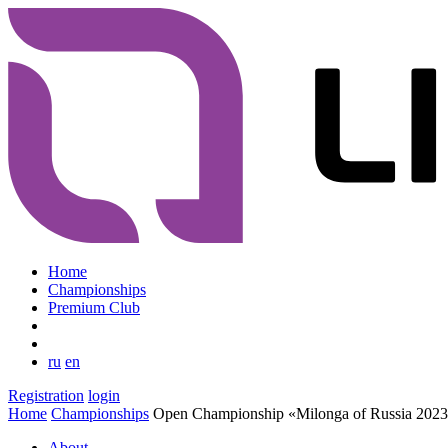
Home
Championships
Premium Club
ru
en
Registration
login
Home
Championships
Open Championship «Milonga of Russia 202
About