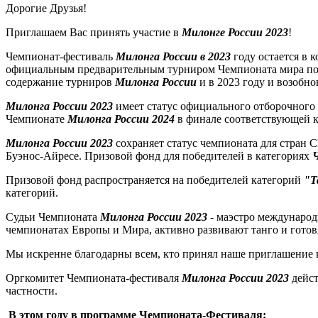
Дорогие Друзья!
Приглашаем Вас принять участие в
Милонге России 2023
!
Чемпионат-фестиваль
Милонга России в 2023
году остается в
официальным предварительным турниром Чемпионата мира по та
содержание турниров
Милонга России
и в 2023 году и возобн
Милонга России 2023
имеет статус официального отборочного 
Чемпионате
Милонга России 2024
в финале соответствующей 
Милонга России 2023
сохраняет статус чемпионата для стран
Буэнос-Айресе. Призовой фонд для победителей в категориях
Призовой фонд распространяется на победителей категорий
"Т
категорий.
Судьи Чемпионата
Милонга России 2023
- маэстро международ
чемпионатах Европы и Мира, активно развивают танго и готов
Мы искренне благодарны всем, кто принял наше приглашение 
Оргкомитет Чемпионата-фестиваля
Милонга России 2023
дейс
частности.
В этом году в программе Чемпионата-Фестиваля: