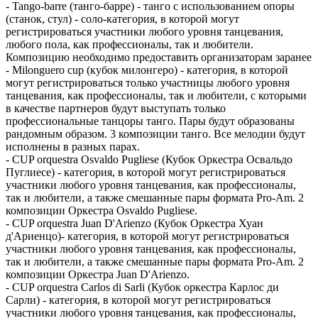
- Tango-barre (танго-барре) - танго с использованием опоры
(станок, стул) - соло-категория, в которой могут
регистрироваться участники любого уровня танцевания,
любого пола, как профессионалы, так и любители.
Композицию необходимо предоставить организаторам заранее
- Milonguero cup (кубок милонгеро) - категория, в которой
могут регистрироваться только участницы любого уровня
танцевания, как профессионалы, так и любители, с которыми
в качестве партнеров будут выступать только
профессиональные танцоры танго. Пары будут образованы
рандомным образом. 3 композиции танго. Все мелодии будут
исполнены в разных парах.
- CUP orquestra Osvaldo Pugliese (Кубок Оркестра Освальдо
Пуглиесе) - категория, в которой могут регистрироваться
участники любого уровня танцевания, как профессионалы,
так и любители, а также смешанные пары формата Pro-Am. 2
композиции Оркестра Osvaldo Pugliese.
- CUP orquestra Juan D'Arienzo (Кубок Оркестра Хуан
д'Ариенцо)- категория, в которой могут регистрироваться
участники любого уровня танцевания, как профессионалы,
так и любители, а также смешанные пары формата Pro-Am. 2
композиции Оркестра Juan D'Arienzo.
- CUP orquestra Carlos di Sarli (Кубок оркестра Карлос ди
Сарли) - категория, в которой могут регистрироваться
участники любого уровня танцевания, как профессионалы,