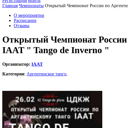
Регистрация
Войти
Главная
Чемпионаты
Открытый Чемпионат России по Аргентинс
О мероприятии
Расписание
Отзывы
Открытый Чемпионат России 
IAAT " Tango de Inverno "
Организатор:
IAAT
Категории
:
Аргентинское танго
,