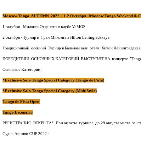
Moscow Tango AUTUMN 2022 /
1-2 Октября Moscow Tango Weekend & 
1 октября - Милонга Открытия в клубе VaMOS
2 октября - Турнир и Гран Милонга в Hilton Leningradskaya
Традиционный осенний Турнир в Бальном зале отеля Хитон Ленинградская и
ПОБЕДИТЕЛИ ОСНОВНЫХ КАТЕГОРИЙ ВЫСТУПЯТ НА концерте "Tango Revo
Основные Категории :
*Exclusive Solo Tango Special Category (Tango de Pista)
*Exclusive Solo Tango Special Category (MultiStyle)
Таngo de Pista Open
Tango Escenario
РЕГИСТРАЦИЯ ОТКРЫТА! При оплаты турнира до 29 августа места за сто
Судьи Autumn CUP 2022 :