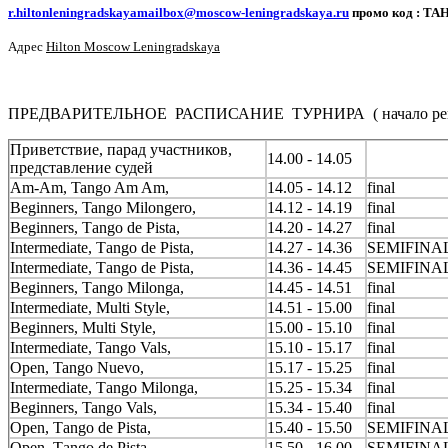
r.hiltonleningradskayamailbox@moscow-leningradskaya.ru
промо код : ТА
Адрес
Hilton Moscow Leningradskaya
ПРЕДВАРИТЕЛЬНОЕ РАСПИСАНИЕ ТУРНИРА ( начало регист
Приветствие, парад участников,
14.00 - 14.05
представление судей
Am-Am, Tango Am Am,
14.05 - 14.12
final
Beginners, Tango Milongero,
14.12 - 14.19
final
Beginners, Таngo de Pista,
14.20 - 14.27
final
Intermediate, Таngo de Pista,
14.27 - 14.36
SEMIFINA
Intermediate, Таngo de Pista,
14.36 - 14.45
SEMIFINA
Beginners, Тango Milonga,
14.45 - 14.51
final
Intermediate, Multi Style,
14.51 - 15.00
final
Beginners, Multi Style,
15.00 - 15.10
final
Intermediate, Tango Vals,
15.10 - 15.17
final
Open, Tango Nuevo,
15.17 - 15.25
final
Intermediate, Тango Milonga,
15.25 - 15.34
final
Beginners, Tango Vals,
15.34 - 15.40
final
Open, Таngo de Pista,
15.40 - 15.50
SEMIFINA
Open, Таngo de Pista,
15.50 - 16.00
SEMIFINA