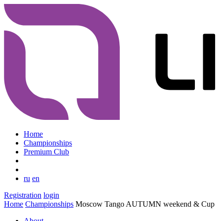
Home
Championships
Premium Club
ru
en
Registration
login
Home
Championships
Moscow Tango AUTUMN weekend & Cup
About