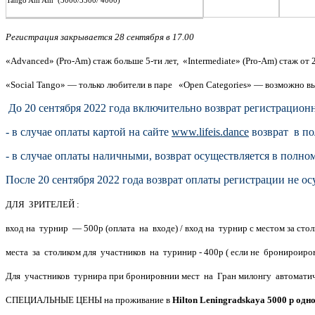
Tango Am Am (3000/3500/ 4000)
Регистрация закрывается 28 cентября в 17.00
«Advanced» (Pro-Аm) стаж больше 5-ти лет, «Intermediate» (Pro-Am) стаж от 2
«Social Tango» — только любители в паре «Open Categories» — возможно 
До 20 сентября 2022 года включительно возврат регистрацио
- в случае оплаты картой на сайте
www.lifeis.dance
возврат в по
- в случае оплаты наличными, возврат осуществляется в полно
После 20 сентября 2022 года возврат оплаты регистрации не о
ДЛЯ ЗРИТЕЛЕЙ :
вход на турнир — 500р (оплата на входе) / вход на турнир с местом за сто
места за столиком для участников на туринир - 400р ( если не бронироиро
Для участников турнира при бронировнии мест на Гран милонгу автоматич
CПЕЦИАЛЬНЫЕ ЦЕНЫ на проживание в
Hilton Leningradskaya 5000 р од