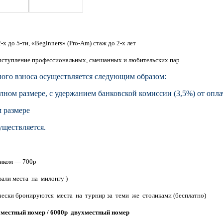
-х до 5-ти, «Beginners» (Pro-Am) стаж до 2-х лет
выступление профессиональных, смешанных и любительских пар
нного взноса осуществляется следующим образом:
лном размере, с удержанием банковской комиссии (3,5%) от оп
м размере
существляется.
ликом — 700р
вали места на милонгу )
ески бронируются места на турнир за теми же столиками (бесплатно)
номестный номер / 6000р двухместный номер