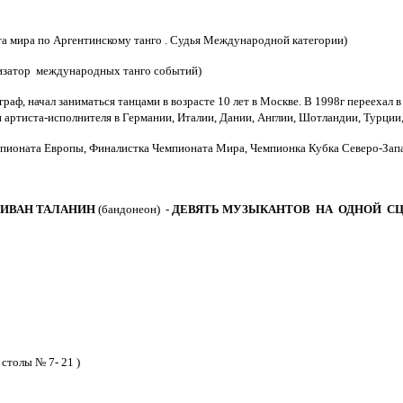
а мира по Аргентинскому танго . Судья Международной категории)
низатор международных танго cобытий)
раф, начал заниматься танцами в возрасте 10 лет в Москве. В 1998г перееха
 и артиста-исполнителя в Германии, Италии, Дании, Англии, Шотландии, Турции
пионата Европы,
Финалистка Чемпионата Мира,
Чемпионка Кубка Северо-Запад
ИВАН ТАЛАНИН
(бандонеон) -
ДЕВЯТЬ МУЗЫКАНТОВ НА ОДНОЙ С
 столы № 7- 21 )