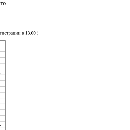
НГO
рации в 13.00 )
L
L
L
L