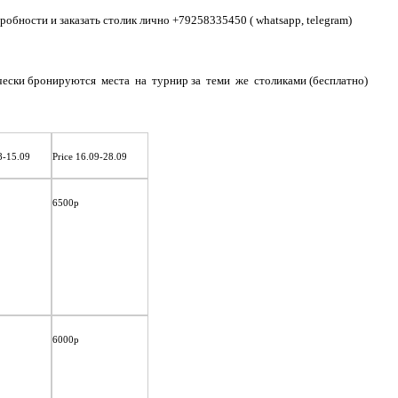
робности и заказать столик лично
+79258335450
( whatsapp, telegram)
ески бронируются места на турнир за теми же столиками (бесплатно)
8-15.09
Price 16.09-28.09
6500р
6000р