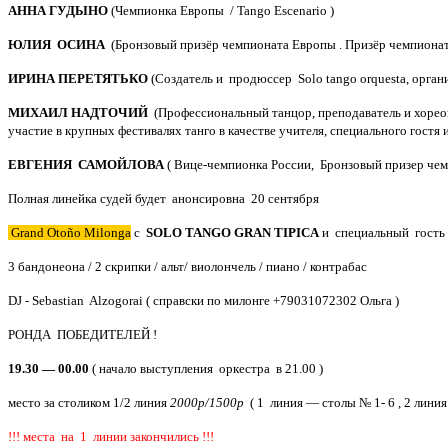
АННА ГУДЫНО
(Чемпионка Европы / Tango Escenario )
ЮЛИЯ ОСИНА
(Бронзовый призёр чемпионата Европы . Призёр чемпионат
ИРИНА ПЕРЕТЯТЬКО
(Создатель и продюссер Solo tango orquesta, орга
МИХАИЛ НАДТОЧИЙ
(Профессиональный танцор, преподаватель и хореог
участие в крупных фестивалях танго в качестве учителя, специального гостя
ЕВГЕНИЯ САМОЙЛОВА
(
Вице-чемпионка России,
Бронзовый призер чем
Полная линейка судей будет анонсировна 20 сентября
Grand Otoño Milonga
с
SOLO TANGO GRAN TIPICA
и специальный гость
3 бандонеона / 2 скрипки / альт/ виолончель / пиано / контрабас
DJ - Sebastian Alzogorai ( справски по милонге +79031072302 Ольга )
РОНДА ПОБЕДИТЕЛЕЙ !
19.30 — 00.00
( начало выступления оркестра в 21.00 )
место за столиком 1/2 линия
2000р/1500р
(
1 линия — столы № 1- 6 , 2 линия
!!! места на 1 линии закончились !!!