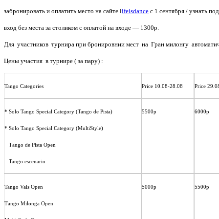
забронировать и оплатить место на сайте l
ifeisdance
с 1 сентября /
узнать под
вход без места за столиком с оплатой на входе — 1300р.
Для участников турнира при бронировнии мест на Гран милонгу автоматич
Цены участия в турнире ( за пару) :
Tango Categories
Price 10.08-28.08
Price 29.0
* Solo Tango Special Category (Tango de Pista)
5500р
6000р
* Solo Tango Special Category (MultiStyle)
Таngo de Pista Open
Tango escenario
Tango Vals Open
5000p
5500р
Тango Milonga Open