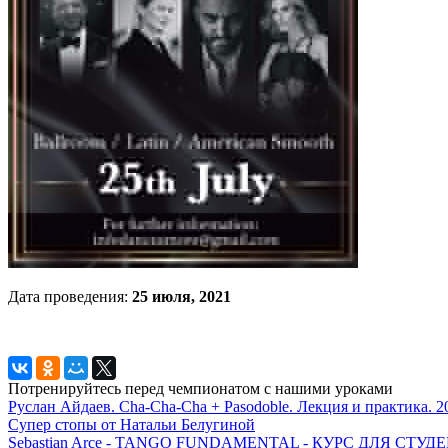
Дата проведения:
25 июля, 2021
Потренируйтесь перед чемпионатом с нашими уроками
Руслан Айдаев. Cha-Cha-Cha + Pasodoble. Лекция и практика. 2
Супер стопы от Натальи Белугиной
Sebastian Arce - TANGO FUNDAMENTAL - КУРС ДЛЯ СТ