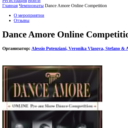
Регистрация
Войти
Главная
Чемпионаты
Dance Amore Online Competition
О мероприятии
Отзывы
Dance Amore Online Competiti
Организатор:
Alessio Potenziani, Veronika Vlasova, Stefano & A