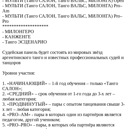
- МУЛЬТИ (Танго САЛОН, Танго ВАЛЬС, МИЛОНГА) Open
- МУЛЬТИ (Танго САЛОН, Танго ВАЛЬС, МИЛОНГА) Pro–
Am
- МУЛЬТИ (Танго САЛОН, Танго ВАЛЬС, МИЛОНГА) Pro–
Pro
********************
- МИЛОНГЕРО
- КАНЖЕНГЕ
- Танго ЭСЦЕНАРИО
Судейская панель будет состоять из мировых звёзд
аргентинского танго и известных профессиональных судей и
танцоров
Уровни участия:
1. «НАЧИНАЮЩИЙ» – 1-й год обучения – только «Танго
САЛОН»;
2. «СРЕДНИЙ» – срок обучения от 1-го года до 3-х лет –
любая категория;
3. «ПРОДВИНУТЫЙ» – пары с опытом танцевания свыше 3-
х лет – любая категория;
4. «PRO–AM» - пары в которых один из партнёров является
педагогом, другой учеником;
5. «PRO–PRO» - пары, в которых оба партнёра являются