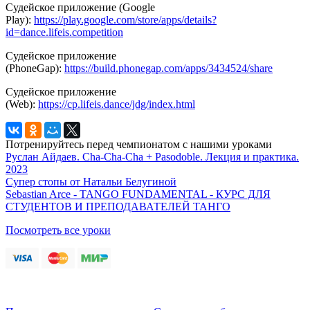
Судейское приложение (Google
Play):
https://play.google.com/store/apps/details?
id=dance.lifeis.competition
Судейское приложение
(PhoneGap):
https://build.phonegap.com/apps/3434524/share
Судейское приложение
(Web):
https://cp.lifeis.dance/jdg/index.html
Потренируйтесь перед чемпионатом с нашими уроками
Руслан Айдаев. Cha-Cha-Cha + Pasodoble. Лекция и практика.
2023
Супер стопы от Натальи Белугиной
Sebastian Arce - TANGO FUNDAMENTAL - КУРС ДЛЯ
СТУДЕНТОВ И ПРЕПОДАВАТЕЛЕЙ ТАНГО
Посмотреть все уроки