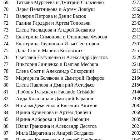
69
Татьяна Мурсеева и Дмитрий Сильченко
237
70
Дарья Печатникова и Артем Довбуш
236
71
Валерия Петрова и Денис Басюк
235
72
Галина Гардари и Артем Топольян
234
73
Елена Удальцова и Андрей Богданов
231
73
Екатерина Симонова и Станислав Фурсов
231
74
Екатерина Трушина и Илья Сенаторов
230
75
Дана Сон и Марина Косовских
225
76
Светлана Евтушенко и Александр Десятов
222
77
Виктория Зинченко и Damian Mechura
221
78
Елена Солт и Александр Сикорский
221
79
Маргарита Белякова и Дмитрий Лиферов
216
80
Елена Павлова и Дмитрий Астафьев
215
81
Любовь Тульская и Facundo Cristaldo
214
82
Аида Клявлина и Дмитрий Баранов
213
83
Наталья Демченко и Евгений Акимов
208
84
Ирина Кузнецова и Артем Довбуш
206
85
Ирина Алборова и Иван Набокин
203
86
Юлия Гранкина и Александр Десятов
202
87
Мила Шарагина и Андрей Богданов
200
88
Варвара Костерева и Алексей Барболин
194