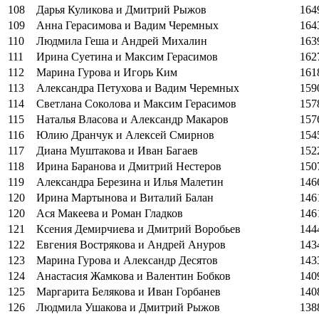
108
Дарья Куликова и Дмитрий Рыжов
164
109
Анна Герасимова и Вадим Черемных
164
110
Людмила Геша и Андрей Михалин
163
111
Ирина Суетина и Максим Герасимов
162
112
Марина Гурова и Игорь Ким
161
113
Александра Петухова и Вадим Черемных
159
114
Светлана Соколова и Максим Герасимов
157
115
Наталья Власова и Александр Макаров
157
116
Юлию Дранчук и Алексей Смирнов
154
117
Диана Муштакова и Иван Багаев
152
118
Ирина Баранова и Дмитрий Нестеров
150
119
Александра Березина и Илья Малетин
146
120
Ирина Мартынова и Виталий Балан
146
120
Ася Макеева и Роман Гладков
146
121
Ксения Демирчиева и Дмитрий Воробьев
144
122
Евгения Вострякова и Андрей Ануров
143
123
Марина Гурова и Александр Десятов
143
124
Анастасия Жамкова и Валентин Бобков
140
125
Маргарита Белякова и Иван Горбанев
140
126
Людмила Ушакова и Дмитрий Рыжов
138