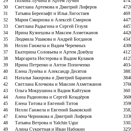
29
Полина Лучина и Артем Лучин
474
30
Светлана Артемова и Дмитрий Лиферов
472
31
Татьяна Берензафт и Илья Лигостаев
469
32
Мария Смирнова и Алексей Смирнов
447
33
Светлана Радыгина и Сергей Гезуля
445
34
Ирина Кузнецова и Максим Ахметжанов
442
35
Людмила Ушакова и Андрей Богданов
434
36
Нелли Ганжела и Вадим Черемных
430
37
Екатерина Соловьева и Артем Довбуш
412
38
Маргарита Нестерова и Вадим Кулаков
412
39
Ирина Петренко и Антон Попиченко
403
40
Елена Лунёва и Александр Десятов
388
41
Наталья Закирова и Дмитрий Баранов
384
42
Светлана Клочкова и Максим Ахметжанов
376
43
Ольга Мокрушина и Вадим Кайтуков
360
44
Анна Радионова и Сергей Козадёров
360
45
Елена Титова и Евгений Титов
359
46
Нелли Ганжела и Евгений Быковский
358
47
Елена Черникова и Дмитрий Лиферов
333
48
Татьяна Ветрова и Yalchin Ugur
330
49
Алина Сукретная и Иван Набокин
325