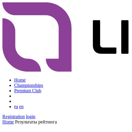
Home
Championships
Premium Club
ru
en
Registration
login
Home
Результаты рейтинга