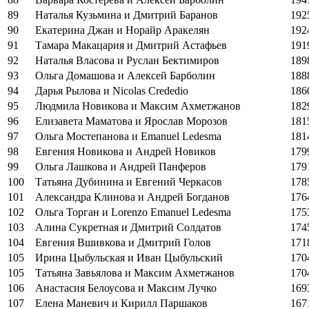
89
Наталья Кузьмина и Дмитрий Баранов
192
90
Екатерина Джан и Норайр Аракелян
192
91
Тамара Макацария и Дмитрий Астафьев
191
92
Наталья Власова и Руслан Бектимиров
189
93
Ольга Домашова и Алексей Барболин
188
94
Дарья Рылова и Nicolas Crededio
186
95
Людмила Новикова и Максим Ахметжанов
182
96
Елизавета Маматова и Ярослав Морозов
181
97
Ольга Мостепанова и Emanuel Ledesma
181
98
Евгения Новикова и Андрей Новиков
179
99
Ольга Лашкова и Андрей Панферов
179
100
Татьяна Дубинина и Евгений Черкасов
178
101
Александра Клинова и Андрей Богданов
176
102
Ольга Торган и Lorenzo Emanuel Ledesma
175
103
Алина Сукретная и Дмитрий Солдатов
174
104
Евгения Вшивкова и Дмитрий Голов
171
105
Ирина Цыбульская и Иван Цыбульский
170
105
Татьяна Завьялова и Максим Ахметжанов
170
106
Анастасия Белоусова и Максим Лучко
169
107
Елена Маневич и Кирилл Паршаков
167