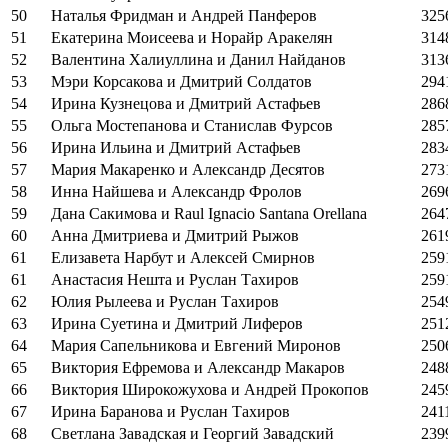
50
Наталья Фридман и Андрей Панферов
325
51
Екатерина Моисеева и Норайр Аракелян
314
52
Валентина Халиуллина и Данил Найданов
313
53
Мэри Корсакова и Дмитрий Солдатов
294
54
Ирина Кузнецова и Дмитрий Астафьев
286
55
Ольга Мостепанова и Станислав Фурсов
285
56
Ирина Ильина и Дмитрий Астафьев
283
57
Мария Макаренко и Александр Десятов
273
58
Инна Найшева и Александр Фролов
269
59
Дана Сакимова и Raul Ignacio Santana Orellana
264
60
Анна Дмитриева и Дмитрий Рыжов
261
61
Елизавета Нарбут и Алексей Смирнов
259
61
Анастасия Нешта и Руслан Тахиров
259
62
Юлия Рылеева и Руслан Тахиров
254
63
Ирина Суетина и Дмитрий Лиферов
251
64
Мария Сапельникова и Евгений Миронов
250
65
Виктория Ефремова и Александр Макаров
248
66
Виктория Широкожухова и Андрей Прокопов
245
67
Ирина Баранова и Руслан Тахиров
241
68
Светлана Завадская и Георгий Завадский
239