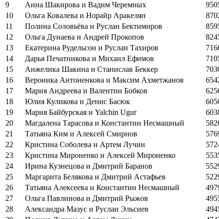
9
Анна Шакирова и Вадим Черемных
950
10
Ольга Ковалева и Норайр Аракелян
870
11
Полина Соловьёва и Руслан Бектимиров
859
12
Ольга Дунаева и Андрей Прокопов
824
13
Екатерина Рудельсон и Руслан Тахиров
716
14
Дарья Печатникова и Михаил Ефимов
710
15
Анжелика Шакина и Станислав Беккер
703
16
Вероника Антоненкова и Максим Ахметжанов
654
17
Мария Андреева и Валентин Бобков
625
18
Юлия Куликова и Денис Басюк
605
19
Мария Байбурская и Yalchin Ugur
603
20
Магдалена Тарасова и Константин Несмашный
582
21
Татьяна Ким и Алексей Смирнов
576
22
Кристина Соболева и Артем Лучин
572
23
Кристина Мироненко и Алексей Мироненко
553
24
Ирина Кузнецова и Дмитрий Баранов
552
25
Маргарита Белякова и Дмитрий Астафьев
522
26
Татьяна Алексеева и Константин Несмашный
497
27
Ольга Павлинова и Дмитрий Рыжов
495
28
Александра Мазус и Руслан Эльсиев
494