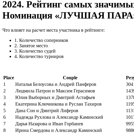
2024. Рейтинг самых значимых
Номинация «ЛУЧШАЯ ПАРА»
Что влияет на расчет места участника в рейтинге:
1. Количество соперников
2. Занятое место
3. Количество судей
4. Количество турниров
Place
Couple
Рез
1
Наталья Белоусова и Андрей Панферов
304
2
Людмила Патрон и Максим Герасимов
143
3
Юлия Выборных и Дмитрий Астафьев
137
4
Екатерина Ключникова и Руслан Тахиров
119
5
Дана Сон и Дмитрий Лиферов
113
6
Надежда Рухлова и Александр Каминский
101
7
Дарья Назарова и Иван Горбанев
995
8
Ирина Смердова и Александр Каминский
988