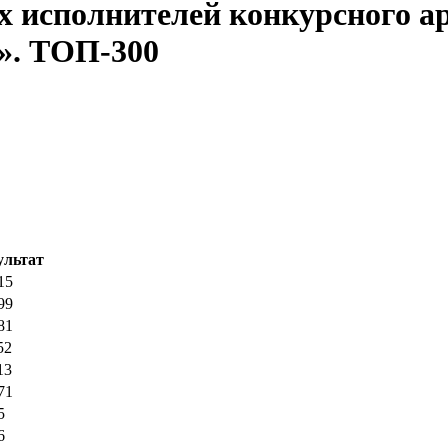
 исполнителей конкурсного ар
. ТОП-300
ультат
15
99
81
52
13
71
5
6