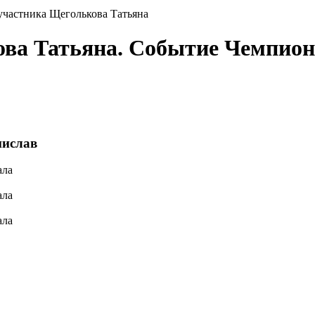
участника Щеголькова Татьяна
ова Татьяна. Событие Чемпион
нислав
ала
ала
ала