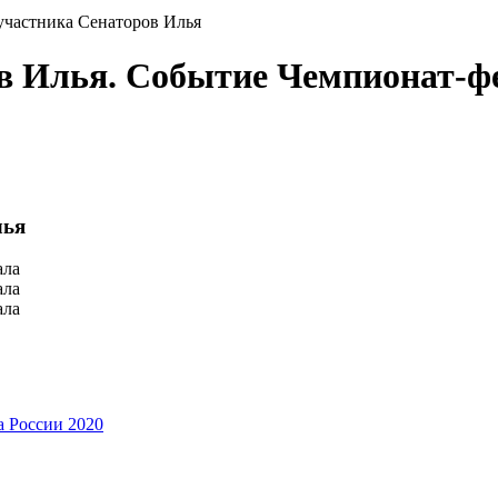
участника Сенаторов Илья
ов Илья. Событие Чемпионат-ф
лья
ала
ала
ала
 России 2020