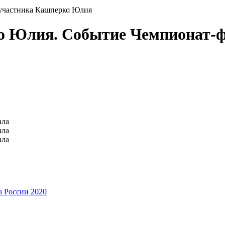
участника Кашперко Юлия
о Юлия. Событие Чемпионат-ф
ала
ала
ала
 России 2020