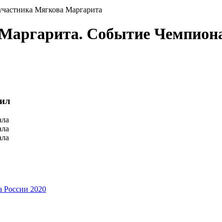
участника Мягкова Маргарита
 Маргарита. Событие Чемпион
аил
ала
ала
ала
 России 2020