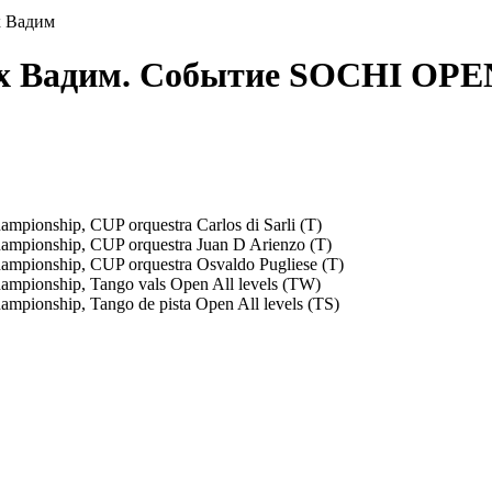
х Вадим
х Вадим. Событие SOCHI OPE
pionship, CUP orquestra Carlos di Sarli (T)
mpionship, CUP orquestra Juan D Arienzo (T)
mpionship, CUP orquestra Osvaldo Pugliese (T)
mpionship, Tango vals Open All levels (TW)
pionship, Tango de pista Open All levels (TS)