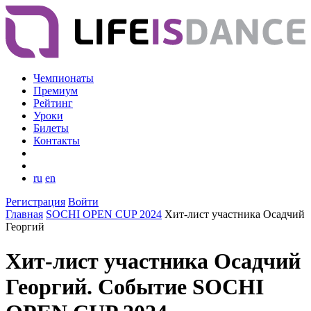
Чемпионаты
Премиум
Рейтинг
Уроки
Билеты
Контакты
ru
en
Регистрация
Войти
Главная
SOCHI OPEN CUP 2024
Хит-лист участника Осадчий
Георгий
Хит-лист участника Осадчий
Георгий. Событие SOCHI