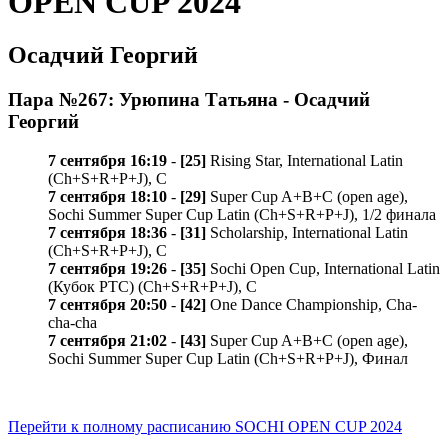
OPEN CUP 2024
Осадчий Георгий
Пара №267: Урюпина Татьяна - Осадчий
Георгий
7 сентября 16:19
-
[25]
Rising Star, International Latin
(Ch+S+R+P+J), C
7 сентября 18:10
-
[29]
Super Cup A+B+C (open age),
Sochi Summer Super Cup Latin (Ch+S+R+P+J), 1/2 финала
7 сентября 18:36
-
[31]
Scholarship, International Latin
(Ch+S+R+P+J), C
7 сентября 19:26
-
[35]
Sochi Open Cup, International Latin
(Кубок РТС) (Ch+S+R+P+J), C
7 сентября 20:50
-
[42]
One Dance Championship, Cha-
cha-cha
7 сентября 21:02
-
[43]
Super Cup A+B+C (open age),
Sochi Summer Super Cup Latin (Ch+S+R+P+J), Финал
Перейти к полному расписанию SOCHI OPEN CUP 2024