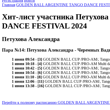
Регистрация
Войти
Главная
GOLDEN BALL ARGENTINE TANGO DANCE FESTIV
Хит-лист участника Петухо
DANCE FESTIVAL 2024
Петухова Александра
Пара №14: Петухова Александра - Черемных Вад
1 июня 09:54
-
[3]
GOLDEN BALL CUP /PRO-AM/, Tango de p
1 июня 10:18
-
[4]
GOLDEN BALL CUP /PRO-AM Multi dance/, M
1 июня 10:42
-
[5]
GOLDEN BALL CUP /PRO-AM/, Tango de p
1 июня 10:54
-
[6]
GOLDEN BALL CUP /PRO-AM/, Tango val
1 июня 11:10
-
[8]
GOLDEN BALL CUP /PRO-AM Multi dance/, M
1 июня 12:06
-
[11]
GOLDEN BALL CUP /PRO-AM/, Tango de pi
1 июня 13:38
-
[16]
GOLDEN BALL CUP /PRO-AM/, Tango de p
Перейти к полному расписанию GOLDEN BALL ARGENTIN