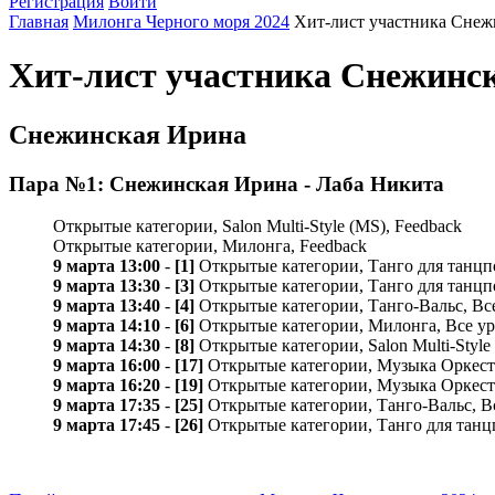
Регистрация
Войти
Главная
Милонга Черного моря 2024
Хит-лист участника Снеж
Хит-лист участника Снежинс
Снежинская Ирина
Пара №1: Снежинская Ирина - Лаба Никита
Открытые категории, Salon Multi-Style (MS), Feedback
Открытые категории, Милонга, Feedback
9 марта 13:00
-
[1]
Открытые категории, Танго для танцпо
9 марта 13:30
-
[3]
Открытые категории, Танго для танцпо
9 марта 13:40
-
[4]
Открытые категории, Танго-Вальс, Все
9 марта 14:10
-
[6]
Открытые категории, Милонга, Все у
9 марта 14:30
-
[8]
Открытые категории, Salon Multi-Style
9 марта 16:00
-
[17]
Открытые категории, Музыка Оркестр
9 марта 16:20
-
[19]
Открытые категории, Музыка Оркест
9 марта 17:35
-
[25]
Открытые категории, Танго-Вальс, В
9 марта 17:45
-
[26]
Открытые категории, Танго для танц