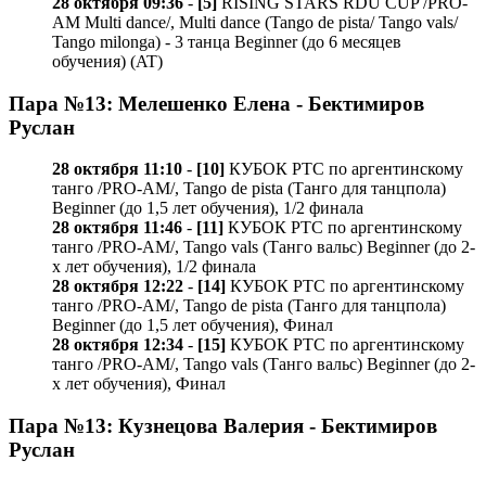
28 октября 09:36
-
[5]
RISING STARS RDU CUP /PRO-
AM Multi dance/, Multi dance (Tango de pista/ Tango vals/
Tango milonga) - 3 танца Beginner (до 6 месяцев
обучения) (AT)
Пара №13: Мелешенко Елена - Бектимиров
Руслан
28 октября 11:10
-
[10]
КУБОК РТС по аргентинскому
танго /PRO-AM/, Tango de pista (Танго для танцпола)
Beginner (до 1,5 лет обучения), 1/2 финала
28 октября 11:46
-
[11]
КУБОК РТС по аргентинскому
танго /PRO-AM/, Tango vals (Танго вальс) Beginner (до 2-
х лет обучения), 1/2 финала
28 октября 12:22
-
[14]
КУБОК РТС по аргентинскому
танго /PRO-AM/, Tango de pista (Танго для танцпола)
Beginner (до 1,5 лет обучения), Финал
28 октября 12:34
-
[15]
КУБОК РТС по аргентинскому
танго /PRO-AM/, Tango vals (Танго вальс) Beginner (до 2-
х лет обучения), Финал
Пара №13: Кузнецова Валерия - Бектимиров
Руслан