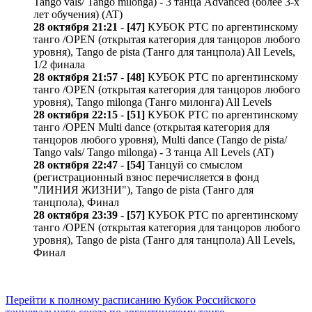
Tango vals/ Tango milonga) - 3 танца Advanced (более 3-х
лет обучения) (AT)
28 октября 21:21
-
[47]
КУБОК РТС по аргентинскому
танго /OPEN (открытая категория для танцоров любого
уровня), Tango de pista (Танго для танцпола) All Levels,
1/2 финала
28 октября 21:57
-
[48]
КУБОК РТС по аргентинскому
танго /OPEN (открытая категория для танцоров любого
уровня), Tango milonga (Танго милонга) All Levels
28 октября 22:15
-
[51]
КУБОК РТС по аргентинскому
танго /OPEN Multi dance (открытая категория для
танцоров любого уровня), Multi dance (Tango de pista/
Tango vals/ Tango milonga) - 3 танца All Levels (AT)
28 октября 22:47
-
[54]
Танцуй со смыслом
(регистрационный взнос перечисляется в фонд
"ЛИНИЯ ЖИЗНИ"), Tango de pista (Танго для
танцпола), Финал
28 октября 23:39
-
[57]
КУБОК РТС по аргентинскому
танго /OPEN (открытая категория для танцоров любого
уровня), Tango de pista (Танго для танцпола) All Levels,
Финал
Перейти к полному расписанию Кубок Российского