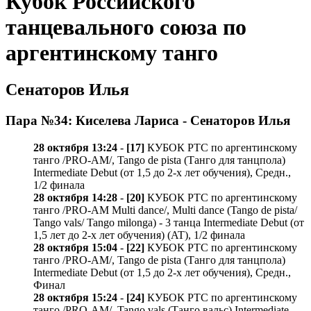
Кубок Российского
танцевального союза по
аргентинскому танго
Сенаторов Илья
Пара №34: Киселева Лариса - Сенаторов Илья
28 октября 13:24
-
[17]
КУБОК РТС по аргентинскому
танго /PRO-AM/, Tango de pista (Танго для танцпола)
Intermediate Debut (от 1,5 до 2-х лет обучения), Средн.,
1/2 финала
28 октября 14:28
-
[20]
КУБОК РТС по аргентинскому
танго /PRO-AM Multi dance/, Multi dance (Tango de pista/
Tango vals/ Tango milonga) - 3 танца Intermediate Debut (от
1,5 лет до 2-х лет обучения) (AT), 1/2 финала
28 октября 15:04
-
[22]
КУБОК РТС по аргентинскому
танго /PRO-AM/, Tango de pista (Танго для танцпола)
Intermediate Debut (от 1,5 до 2-х лет обучения), Средн.,
Финал
28 октября 15:24
-
[24]
КУБОК РТС по аргентинскому
танго /PRO-AM/, Tango vals (Танго вальс) Intermediate