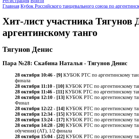
Регистрация
Войти
Главная
Кубок Российского танцевального союза по аргентинс
Хит-лист участника Тягунов 
аргентинскому танго
Тягунов Денис
Пара №28: Скабина Наталья - Тягунов Денис
28 октября 10:46
-
[9]
КУБОК РТС по аргентинскому танго /P
финала
28 октября 11:10
-
[10]
КУБОК РТС по аргентинскому танго 
28 октября 11:46
-
[11]
КУБОК РТС по аргентинскому танго 
28 октября 12:10
-
[13]
КУБОК РТС по аргентинскому танго /
Финал
28 октября 12:22
-
[14]
КУБОК РТС по аргентинскому танго
28 октября 12:34
-
[15]
КУБОК РТС по аргентинскому танго
28 октября 13:24
-
[17]
КУБОК РТС по аргентинскому танго 
28 октября 14:28
-
[20]
КУБОК РТС по аргентинскому танго /
обучения) (AT), 1/2 финала
28 октября 15:04
-
[22]
КУБОК РТС по аргентинскому танго 