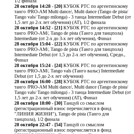
1/2 финала
28 октября 14:28
-
[20]
КУБОК РТС по аргентинскому
танго /PRO-AM Multi dance/, Multi dance (Tango de pista/
Tango vals/ Tango milonga) - 3 танца Intermediate Debut (от
1,5 лет до 2-х лет обучения) (AT), 1/2 финала
28 октября 14:52
-
[21]
КУБОК РТС по аргентинскому
танго /PRO-AM/, Tango de pista (Танго для танцпола)
Intermediate (от 2-х до 3-х лет обучения), Финал
28 октября 15:04
-
[22]
КУБОК РТС по аргентинскому
танго /PRO-AM/, Tango de pista (Танго для танцпола)
Intermediate Debut (от 1,5 до 2-х лет обучения), Средн.,
Финал
28 октября 15:24
-
[24]
КУБОК РТС по аргентинскому
танго /PRO-AM/, Tango vals (Танго вальс) Intermediate
Debut (от 1,5 до 2-х лет обучения)
28 октября 16:00
-
[28]
КУБОК РТС по аргентинскому
танго /PRO-AM Multi dance/, Multi dance (Tango de pista/
Tango vals/ Tango milonga) - 3 танца Intermediate Debut (от
1,5 лет до 2-х лет обучения) (AT), Финал
28 октября 18:00
-
[30]
Танцуй со смыслом
(регистрационный взнос перечисляется в фонд
"ЛИНИЯ ЖИЗНИ"), Tango de pista (Танго для
танцпола), 1/2 финала
28 октября 22:47
-
[54]
Танцуй со смыслом
(регистрационный взнос перечисляется в фонд