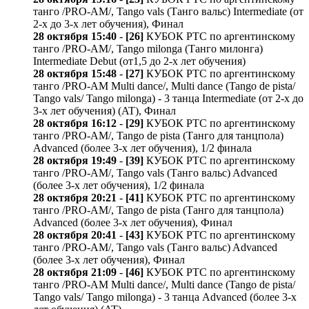
танго /PRO-AM/, Tango vals (Танго вальс) Intermediate (от
2-х до 3-х лет обучения), Финал
28 октября 15:40
-
[26]
КУБОК РТС по аргентинскому
танго /PRO-AM/, Tango milonga (Танго милонга)
Intermediate Debut (от1,5 до 2-х лет обучения)
28 октября 15:48
-
[27]
КУБОК РТС по аргентинскому
танго /PRO-AM Multi dance/, Multi dance (Tango de pista/
Tango vals/ Tango milonga) - 3 танца Intermediate (от 2-х до
3-х лет обучения) (AT), Финал
28 октября 16:12
-
[29]
КУБОК РТС по аргентинскому
танго /PRO-AM/, Tango de pista (Танго для танцпола)
Advanced (более 3-х лет обучения), 1/2 финала
28 октября 19:49
-
[39]
КУБОК РТС по аргентинскому
танго /PRO-AM/, Tango vals (Танго вальс) Advanced
(более 3-х лет обучения), 1/2 финала
28 октября 20:21
-
[41]
КУБОК РТС по аргентинскому
танго /PRO-AM/, Tango de pista (Танго для танцпола)
Advanced (более 3-х лет обучения), Финал
28 октября 20:41
-
[43]
КУБОК РТС по аргентинскому
танго /PRO-AM/, Tango vals (Танго вальс) Advanced
(более 3-х лет обучения), Финал
28 октября 21:09
-
[46]
КУБОК РТС по аргентинскому
танго /PRO-AM Multi dance/, Multi dance (Tango de pista/
Tango vals/ Tango milonga) - 3 танца Advanced (более 3-х