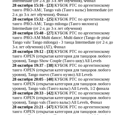
Intermediate (от 2-х до 3-х лет обучения), Финал
28 октября 15:16
-
[23]
КУБОК РТС по аргентинскому
танго /PRO-AM/, Tango vals (Танго вальс) Intermediate (от
2-х до 3-х лет обучения), Финал
28 октября 15:32
-
[25]
КУБОК РТС по аргентинскому
танго /PRO-AM/, Tango milonga (Танго милонга)
Intermediate (от 2-х до 3-х лет обучения)
28 октября 15:48
-
[27]
КУБОК РТС по аргентинскому
танго /PRO-AM Multi dance/, Multi dance (Tango de pista/
Tango vals/ Tango milonga) - 3 танца Intermediate (от 2-х до
3-х лет обучения) (AT), Финал
28 октября 19:12
-
[33]
КУБОК РТС по аргентинскому
танго /OPEN (открытая категория для танцоров любого
уровня), Tango Show Couple (Танго шоу) All Levels
28 октября 19:37
-
[38]
КУБОК РТС по аргентинскому
танго /OPEN (открытая категория для танцоров любого
уровня), Tango nuevo (Танго нуэво) All Levels
28 октября 20:05
-
[40]
КУБОК РТС по аргентинскому
танго /OPEN (открытая категория для танцоров любого
уровня), Tango vals (Танго вальс) All Levels, 1/2 финала
28 октября 20:33
-
[42]
КУБОК РТС по аргентинскому
танго /OPEN (открытая категория для танцоров любого
уровня), Tango vals (Танго вальс) All Levels, Финал
28 октября 21:21
-
[47]
КУБОК РТС по аргентинскому
танго /OPEN (открытая категория для танцоров любого