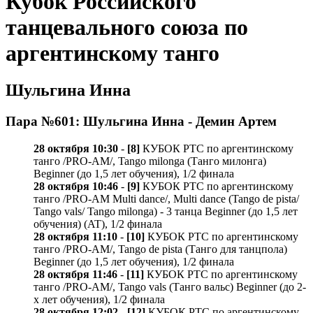
Кубок Российского
танцевального союза по
аргентинскому танго
Шульгина Инна
Пара №601: Шульгина Инна - Демин Артем
28 октября 10:30
-
[8]
КУБОК РТС по аргентинскому
танго /PRO-AM/, Tango milonga (Танго милонга)
Beginner (до 1,5 лет обучения), 1/2 финала
28 октября 10:46
-
[9]
КУБОК РТС по аргентинскому
танго /PRO-AM Multi dance/, Multi dance (Tango de pista/
Tango vals/ Tango milonga) - 3 танца Beginner (до 1,5 лет
обучения) (AT), 1/2 финала
28 октября 11:10
-
[10]
КУБОК РТС по аргентинскому
танго /PRO-AM/, Tango de pista (Танго для танцпола)
Beginner (до 1,5 лет обучения), 1/2 финала
28 октября 11:46
-
[11]
КУБОК РТС по аргентинскому
танго /PRO-AM/, Tango vals (Танго вальс) Beginner (до 2-
х лет обучения), 1/2 финала
28 октября 12:02
-
[12]
КУБОК РТС по аргентинскому