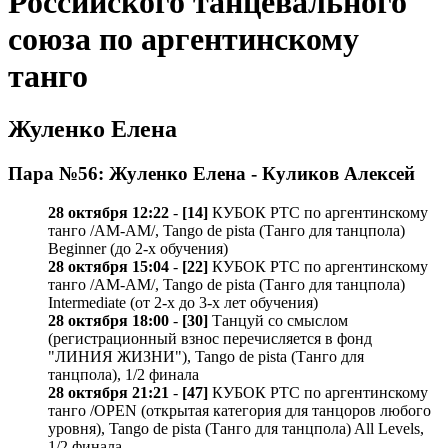
Российского танцевального
союза по аргентинскому
танго
Жуленко Елена
Пара №56: Жуленко Елена - Куликов Алексей
28 октября 12:22
-
[14]
КУБОК РТС по аргентинскому
танго /AM-AM/, Tango de pista (Танго для танцпола)
Beginner (до 2-х обучения)
28 октября 15:04
-
[22]
КУБОК РТС по аргентинскому
танго /AM-AM/, Tango de pista (Танго для танцпола)
Intermediate (от 2-х до 3-х лет обучения)
28 октября 18:00
-
[30]
Танцуй со смыслом
(регистрационный взнос перечисляется в фонд
"ЛИНИЯ ЖИЗНИ"), Tango de pista (Танго для
танцпола), 1/2 финала
28 октября 21:21
-
[47]
КУБОК РТС по аргентинскому
танго /OPEN (открытая категория для танцоров любого
уровня), Tango de pista (Танго для танцпола) All Levels,
1/2 финала