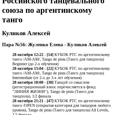
Российского танцевального
союза по аргентинскому
танго
Куликов Алексей
Пара №56: Жуленко Елена - Куликов Алексей
28 октября 12:22
-
[14]
КУБОК РТС по аргентинскому
танго /AM-AM/, Tango de pista (Танго для танцпола)
Beginner (до 2-х обучения)
28 октября 15:04
-
[22]
КУБОК РТС по аргентинскому
танго /AM-AM/, Tango de pista (Танго для танцпола)
Intermediate (от 2-х до 3-х лет обучения)
28 октября 18:00
-
[30]
Танцуй со смыслом
(регистрационный взнос перечисляется в фонд
"ЛИНИЯ ЖИЗНИ"), Tango de pista (Танго для
танцпола), 1/2 финала
28 октября 21:21
-
[47]
КУБОК РТС по аргентинскому
танго /OPEN (открытая категория для танцоров любого
уровня), Tango de pista (Танго для танцпола) All Levels,
1/2 финала