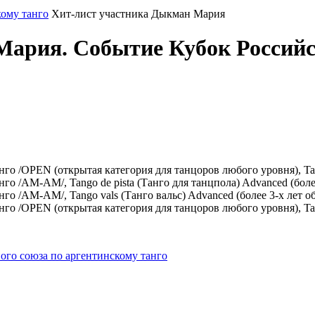
кому танго
Хит-лист участника Дыкман Мария
ария. Событие Кубок Российс
 /OPEN (открытая категория для танцоров любого уровня), Tango 
 /AM-AM/, Tango de pista (Танго для танцпола) Advanced (более
 /AM-AM/, Tango vals (Танго вальс) Advanced (более 3-х лет о
 /OPEN (открытая категория для танцоров любого уровня), Tango
ого союза по аргентинскому танго