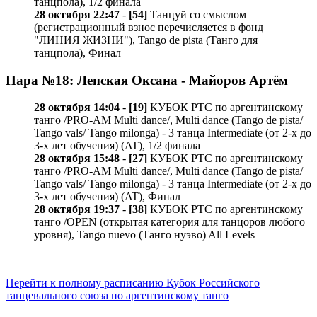
танцпола), 1/2 финала
28 октября 22:47
-
[54]
Танцуй со смыслом
(регистрационный взнос перечисляется в фонд
"ЛИНИЯ ЖИЗНИ"), Tango de pista (Танго для
танцпола), Финал
Пара №18: Лепская Оксана - Майоров Артём
28 октября 14:04
-
[19]
КУБОК РТС по аргентинскому
танго /PRO-AM Multi dance/, Multi dance (Tango de pista/
Tango vals/ Tango milonga) - 3 танца Intermediate (от 2-х до
3-х лет обучения) (AT), 1/2 финала
28 октября 15:48
-
[27]
КУБОК РТС по аргентинскому
танго /PRO-AM Multi dance/, Multi dance (Tango de pista/
Tango vals/ Tango milonga) - 3 танца Intermediate (от 2-х до
3-х лет обучения) (AT), Финал
28 октября 19:37
-
[38]
КУБОК РТС по аргентинскому
танго /OPEN (открытая категория для танцоров любого
уровня), Tango nuevo (Танго нуэво) All Levels
Перейти к полному расписанию Кубок Российского
танцевального союза по аргентинскому танго