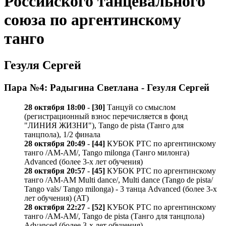
Российского танцевального
союза по аргентинскому
танго
Гезуля Сергей
Пара №4: Радыгина Светлана - Гезуля Сергей
28 октября 18:00
-
[30]
Танцуй со смыслом
(регистрационный взнос перечисляется в фонд
"ЛИНИЯ ЖИЗНИ"), Tango de pista (Танго для
танцпола), 1/2 финала
28 октября 20:49
-
[44]
КУБОК РТС по аргентинскому
танго /AM-AM/, Tango milonga (Танго милонга)
Advanced (более 3-х лет обучения)
28 октября 20:57
-
[45]
КУБОК РТС по аргентинскому
танго /AM-AM Multi dance/, Multi dance (Tango de pista/
Tango vals/ Tango milonga) - 3 танца Advanced (более 3-х
лет обучения) (AT)
28 октября 22:27
-
[52]
КУБОК РТС по аргентинскому
танго /AM-AM/, Tango de pista (Танго для танцпола)
Advanced (более 3-х лет обучения)