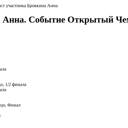
ст участника Бровкина Анна
на Анна. Событие Открытый Ч
ала
, 1/2 финала
ала
нцо, Финал
л