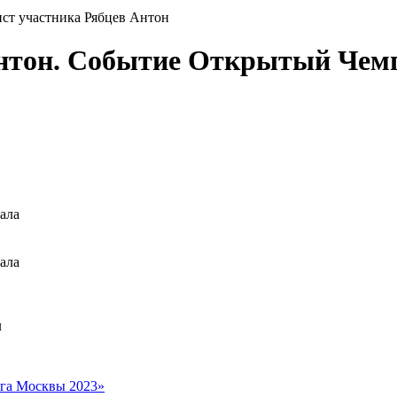
ст участника Рябцев Антон
Антон. Событие Открытый Че
ала
ала
л
га Москвы 2023»