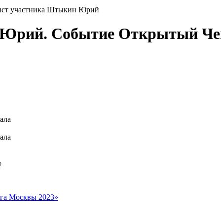
ист участника Штыкин Юрий
 Юрий. Событие Открытый Ч
ала
ала
л
га Москвы 2023»