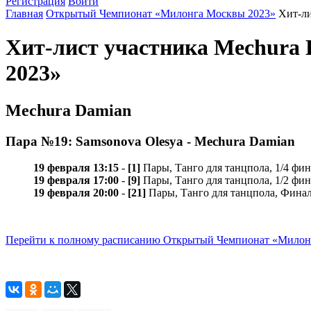
Регистрация
Войти
Главная
Открытый Чемпионат «Милонга Москвы 2023»
Хит-ли
Хит-лист участника Mechur
2023»
Mechura Damian
Пара №19: Samsonova Olesya - Mechura Damian
19 февраля 13:15
-
[1]
Пары, Танго для танцпола, 1/4 фин
19 февраля 17:00
-
[9]
Пары, Танго для танцпола, 1/2 фин
19 февраля 20:00
-
[21]
Пары, Танго для танцпола, Фина
Перейти к полному расписанию Открытый Чемпионат «Милон