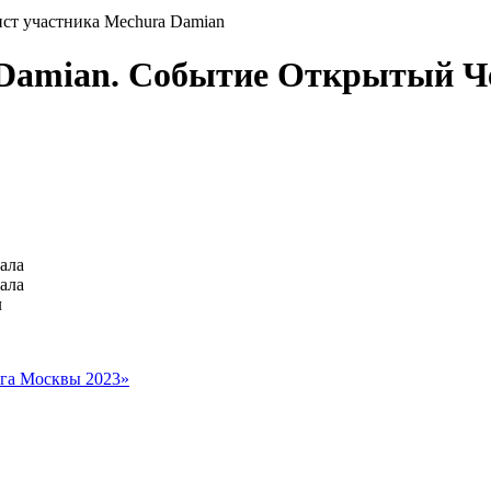
ст участника Mechura Damian
a Damian. Событие Открытый 
ала
ала
л
га Москвы 2023»