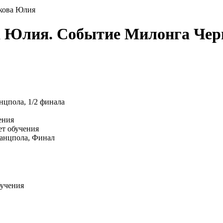
кова Юлия
а Юлия. Событие Милонга Черн
нцпола, 1/2 финала
ения
ет обучения
танцпола, Финал
бучения