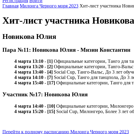
Регистрация
Войти
Главная
Милонга Черного моря 2023
Хит-лист участника Нови
Хит-лист участника Новиков
Новикова Юлия
Пара №11: Новикова Юлия - Мизин Константин
4 марта 13:10
-
[1]
Официальные категории, Танго для та
4 марта 13:20
-
[2]
Официальные категории, Танго-Вальс
4 марта 13:40
-
[4]
Social Cup, Танго-Вальс, До 3 лет обуч
4 марта 14:10
-
[7]
Social Cup, Танго для танцпола, До 3 л
4 марта 15:40
-
[17]
Официальные категории, Танго для 
Участник №17: Новикова Юлия
4 марта 14:40
-
[10]
Официальные категории, Милонгеро
4 марта 15:20
-
[15]
Social Cup, Милонгеро, Более 3 лет о
Перейти к полному расписанию Милонга Черного моря 2023